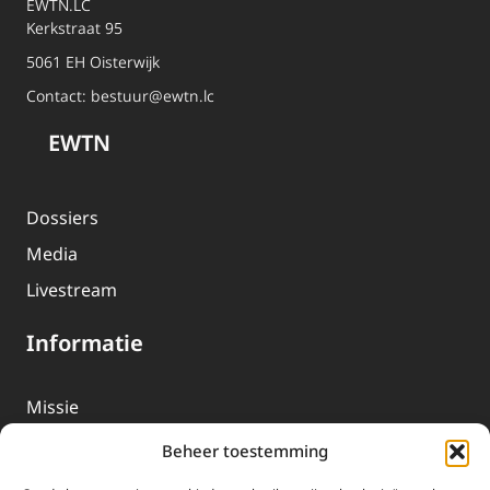
EWTN.LC
Kerkstraat 95
5061 EH Oisterwijk
Contact:
bestuur@ewtn.lc
EWTN
Dossiers
Media
Livestream
Informatie
Missie
Over EWTN
Beheer toestemming
Geschiedenis