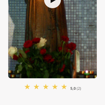
★
★
★
★
★
5,0
(2)