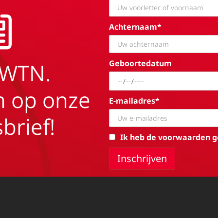
Achternaam*
Geboortedatum
EWTN.
in op onze
E-mailadres*
brief!
Ik heb de voorwaarden g