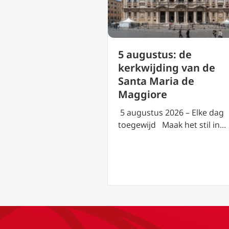
us: de
5 augustus: de
everandering
kerkwijding van de
eer op de berg
Santa Maria de
Maggiore
2026 – Elke dag
5 augustus 2026 – Elke dag
aak het stil in…
toegewijd Maak het stil in…