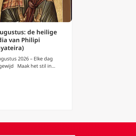
augustus: de heilige
2 augustus: de h
ia van Philipi
Eusebius van Ver
hyateira)
2 augustus 2026 – El
toegewijd Maak het s
ugustus 2026 – Elke dag
gewijd Maak het stil in…