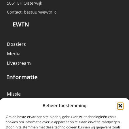
5061 EH Oisterwijk
Contact:
bestuur@ewtn.lc
EWTN
Dossiers
Media
Livestream
Informatie
Missie
Over EWTN
Beheer toestemming
Geschiedenis
Om de beste ervaringen te bieden, gebruiken wij technologieën zoals
EWTN-Team
cookies om informatie over je apparaat op te slaan en/of te raadplegen.
Door in te stemmen met deze technologieën kunnen wij gegevens zoals