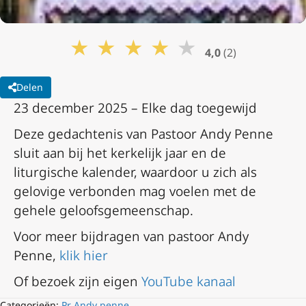
★
★
★
★
★
4,0
(2)
Delen
23 december 2025 – Elke dag toegewijd
Deze gedachtenis van Pastoor Andy Penne
sluit aan bij het kerkelijk jaar en de
liturgische kalender, waardoor u zich als
gelovige verbonden mag voelen met de
gehele geloofsgemeenschap.
Voor meer bijdragen van pastoor Andy
Penne,
klik hier
Of bezoek zijn eigen
YouTube kanaal
Categorieën:
Pr Andy penne