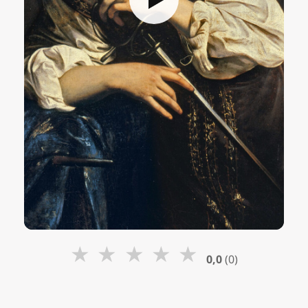
★
★
★
★
★
0,0
(0)