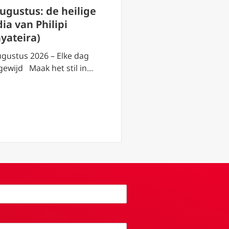
augustus: de heilige
2 augustus: de h
ia van Philipi
Eusebius van Ver
hyateira)
2 augustus 2026 – El
toegewijd Maak het s
ugustus 2026 – Elke dag
gewijd Maak het stil in…