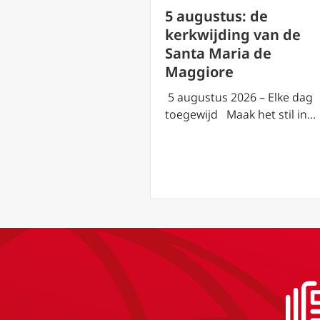
us: de
5 augustus: de
everandering
kerkwijding van de
eer op de berg
Santa Maria de
Maggiore
2026 – Elke dag
5 augustus 2026 – Elke dag
aak het stil in…
toegewijd Maak het stil in…