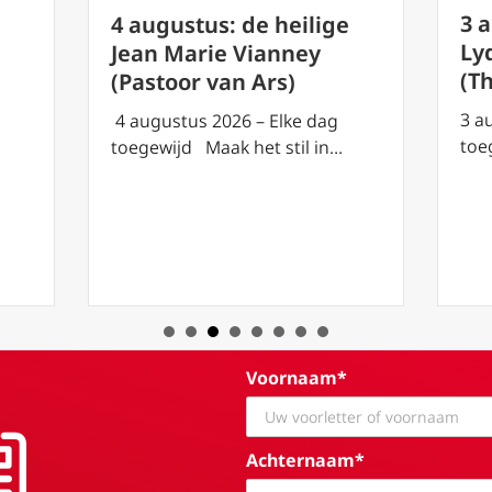
3 
4 augustus: de heilige
Lyd
Jean Marie Vianney
(T
(Pastoor van Ars)
3 a
4 augustus 2026 – Elke dag
toe
toegewijd Maak het stil in…
Voornaam*
Achternaam*