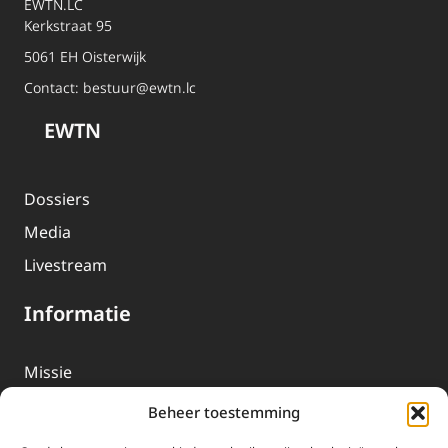
EWTN.LC
Kerkstraat 95
5061 EH Oisterwijk
Contact:
bestuur@ewtn.lc
EWTN
Dossiers
Media
Livestream
Informatie
Missie
Over EWTN
Beheer toestemming
Geschiedenis