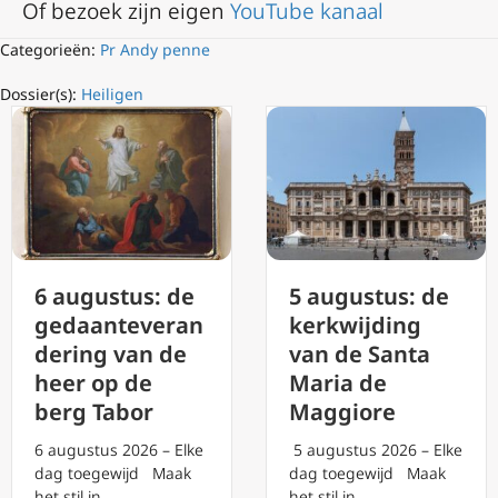
Of bezoek zijn eigen
YouTube kanaal
Categorieën:
Pr Andy penne
Dossier(s):
Heiligen
6 augustus: de
5 augustus: de
gedaanteveran
kerkwijding
dering van de
van de Santa
heer op de
Maria de
berg Tabor
Maggiore
6 augustus 2026 – Elke
5 augustus 2026 – Elke
dag toegewijd Maak
dag toegewijd Maak
het stil in…
het stil in…