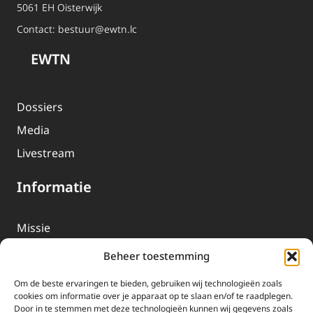
5061 EH Oisterwijk
Contact:
bestuur@ewtn.lc
EWTN
Dossiers
Media
Livestream
Informatie
Missie
Over EWTN
Beheer toestemming
Geschiedenis
Om de beste ervaringen te bieden, gebruiken wij technologieën zoals
EWTN-Team
cookies om informatie over je apparaat op te slaan en/of te raadplegen.
Door in te stemmen met deze technologieën kunnen wij gegevens zoals