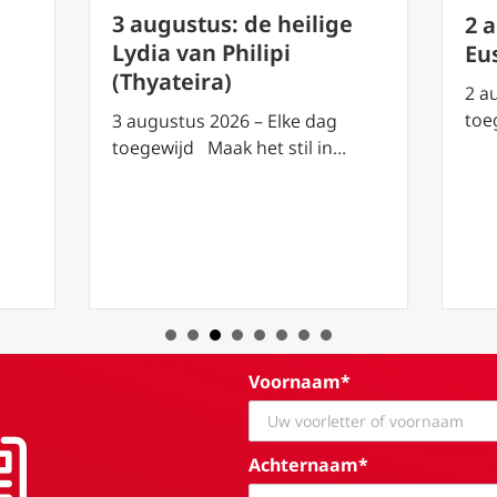
3 augustus: de heilige
2 
Lydia van Philipi
Eu
(Thyateira)
2 a
toe
3 augustus 2026 – Elke dag
toegewijd Maak het stil in…
Voornaam*
Achternaam*