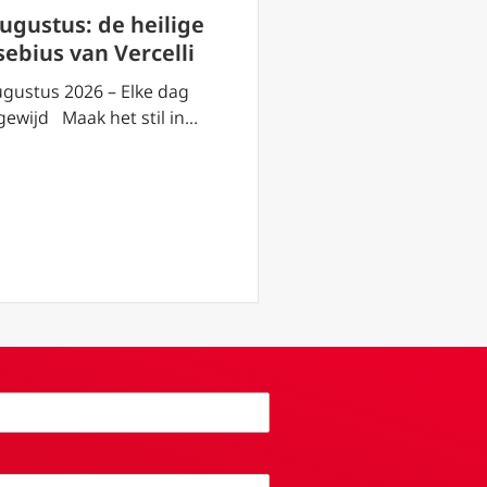
augustus: de heilige
Youth Days 2026
sebius van Vercelli
Rob Mutsaerts:
van de kerk hee
ugustus 2026 – Elke dag
jong gezicht
gewijd Maak het stil in…
18 juli 2026 – “…Dat zi
jongste generatie. Z