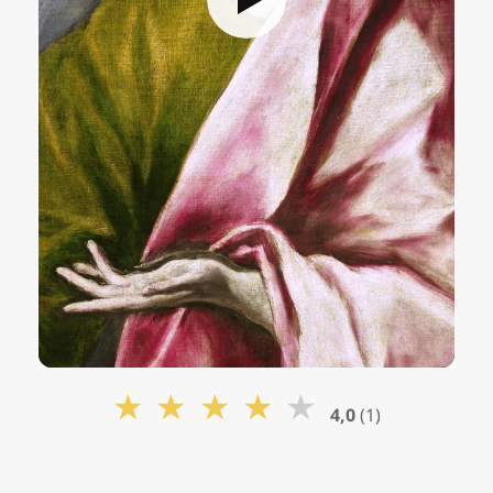
★
★
★
★
★
4,0
(1)