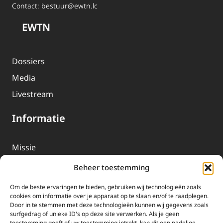
Contact:
bestuur@ewtn.lc
EWTN
Dossiers
Media
Livestream
Informatie
Missie
Over EWTN
Beheer toestemming
Geschiedenis
Om de beste ervaringen te bieden, gebruiken wij technologieën zoals
EWTN-Team
cookies om informatie over je apparaat op te slaan en/of te raadplegen.
Door in te stemmen met deze technologieën kunnen wij gegevens zoals
Organisatiegegevens
surfgedrag of unieke ID's op deze site verwerken. Als je geen
toestemming geeft of uw toestemming intrekt, kan dit een nadelige