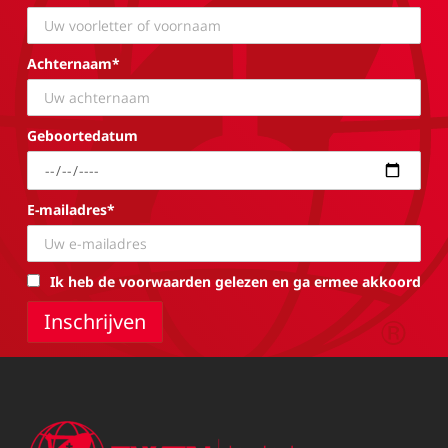
Achternaam*
Geboortedatum
E-mailadres*
Ik heb de voorwaarden gelezen en ga ermee akkoord