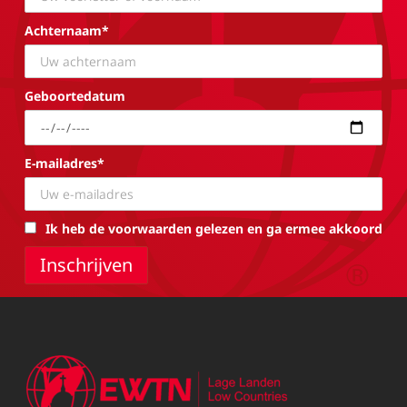
Achternaam*
Geboortedatum
E-mailadres*
Ik heb de voorwaarden gelezen en ga ermee akkoord