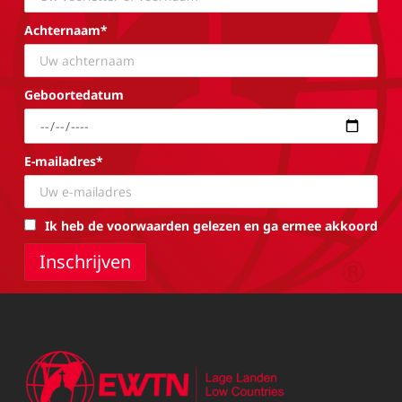
Achternaam*
Geboortedatum
E-mailadres*
Ik heb de voorwaarden gelezen en ga ermee akkoord