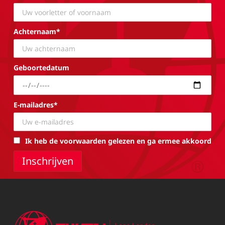
Achternaam*
Geboortedatum
E-mailadres*
Ik heb de voorwaarden gelezen en ga ermee akkoord