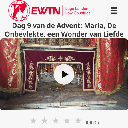
Dag 9 van de Advent: Maria, De
Onbevlekte, een Wonder van Liefde
★
★
★
★
★
0,0
(0)