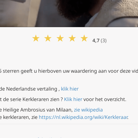
★
★
★
★
★
4,7
(3)
 5 sterren geeft u hierboven uw waardering aan voor deze vi
 de Nederlandse vertaling ,
klik hier
t de serie Kerkleraren zien ?
Klik hier
voor het overzicht.
e Heilige Ambrosius van Milaan,
zie wikipedia
 kerkleraren, zie
https://nl.wikipedia.org/wiki/Kerkleraar
.