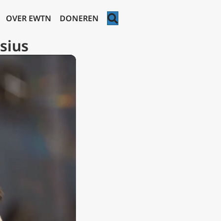
ZOEKEN
OVER EWTN
DONEREN
sius