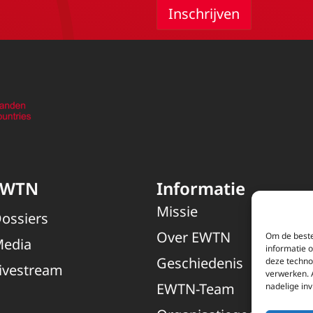
EWTN
Informatie
Missie
ossiers
Over EWTN
Om de beste
edia
informatie 
Geschiedenis
deze techno
ivestream
verwerken. 
EWTN-Team
nadelige in