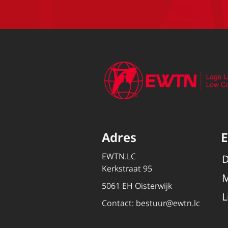
Adres
EWTN.LC
D
Kerkstraat 95
M
5061 EH Oisterwijk
L
Contact:
bestuur@ewtn.lc