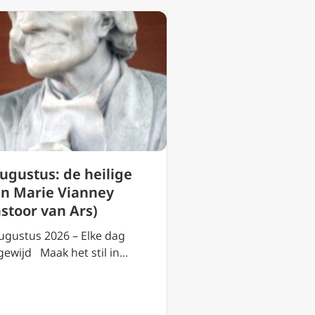
3 augustus: de h
augustus: de heilige
Lydia van Philip
an Marie Vianney
(Thyateira)
astoor van Ars)
3 augustus 2026 – El
ugustus 2026 – Elke dag
toegewijd Maak het s
gewijd Maak het stil in…