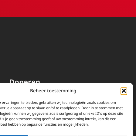
Doneren
Beheer toestemming
EWTN wordt uitsluitend
gefinancierd door uw donaties.
 ervaringen te bieden, gebruiken wij technologieën zoals cookies om
over je apparaat op te slaan en/of te raadplegen. Door in te stemmen met
Wij ontvangen bewust geen
logieën kunnen wij gegevens zoals surfgedrag of unieke ID's op deze site
advertentie-inkomsten of
Als je geen toestemming geeft of uw toestemming intrekt, kan dit een
kerkelijke financiele
vloed hebben op bepaalde functies en mogelijkheden.
ondersteuning.