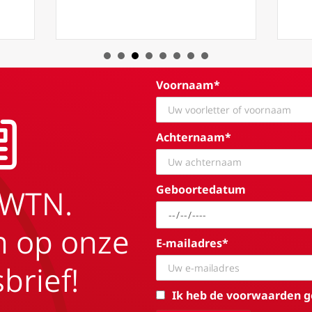
Voornaam*
Achternaam*
Geboortedatum
EWTN.
in op onze
E-mailadres*
brief!
Ik heb de voorwaarden g