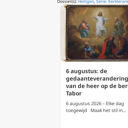
Dossier(s):
Heiligen
,
Serie: Kerklera
us: heilige
6 augustus: de
an Cornillon (
gedaanteveranderin
ntsdag)
van de heer op de be
Tabor
2026 – Elke dag
aak het stil in…
6 augustus 2026 – Elke dag
toegewijd Maak het stil in…