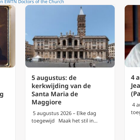
ren EWTN Doctors of the Church
4 
5 augustus: de
Je
g
kerkwijding van de
(P
rg
Santa Maria de
Maggiore
4 a
toe
5 augustus 2026 – Elke dag
toegewijd Maak het stil in…