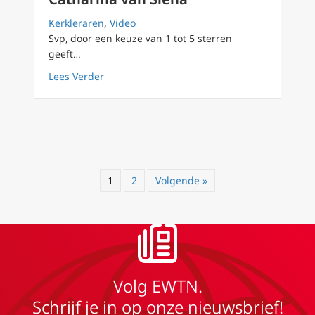
Kerkleraren
,
Video
Svp, door een keuze van 1 tot 5 sterren
geeft…
about Kerkleraren (02) De Heilige Catharina 
Lees Verder
1
2
Volgende »
Volg EWTN.
Schrijf je in op onze nieuwsbrief!