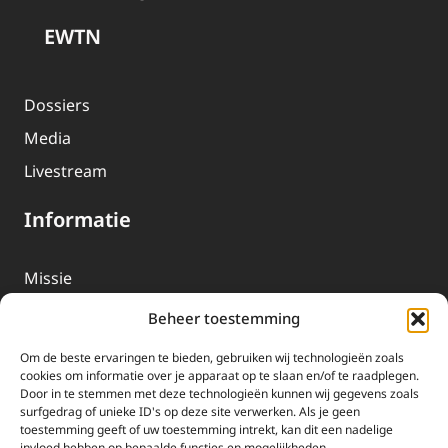
EWTN
Dossiers
Media
Livestream
Informatie
Missie
Over EWTN
Beheer toestemming
Geschiedenis
Om de beste ervaringen te bieden, gebruiken wij technologieën zoals
EWTN-Team
cookies om informatie over je apparaat op te slaan en/of te raadplegen.
Door in te stemmen met deze technologieën kunnen wij gegevens zoals
Organisatiegegevens
surfgedrag of unieke ID's op deze site verwerken. Als je geen
toestemming geeft of uw toestemming intrekt, kan dit een nadelige
invloed hebben op bepaalde functies en mogelijkheden.