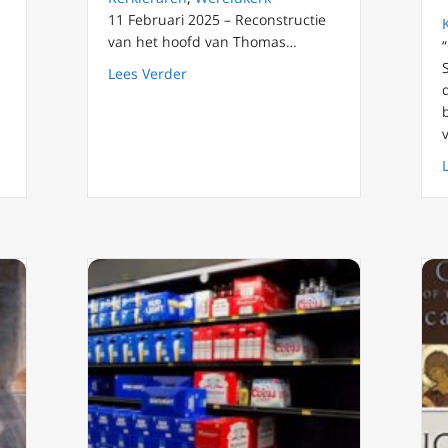
11 Februari 2025 – Reconstructie
van het hoofd van Thomas…
about Het gelaat van een heilige: uite
Lees Verder
visie op mensenrechten zich heeft ontwikkeld