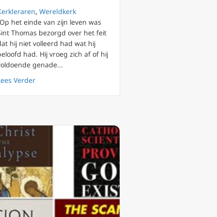
Kerkleraren
,
Wereldkerk
“Op het einde van zijn leven was
Sint Thomas bezorgd over het feit
rlijk Thomas van Aquino na 750 jaar onthuld
dat hij niet volleerd had wat hij
beloofd had. Hij vroeg zich af of hij
voldoende genade...
about De dood van Sint Thomas van Aquino 750 jaar gel
Lees Verder