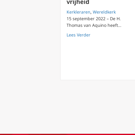
vrijheid
Kerkleraren
,
Wereldkerk
15 september 2022 – De H.
Thomas van Aquino heeft…
about De nauwe poort 
Lees Verder