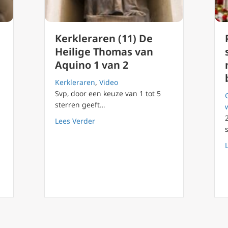
Kerkleraren (11) De
Heilige Thomas van
Aquino 1 van 2
Kerkleraren
,
Video
Svp, door een keuze van 1 tot 5
sterren geeft…
) De Heilige Thomas van Aquino 2 van 2
about Kerkleraren (11) De Heilige Tho
Lees Verder