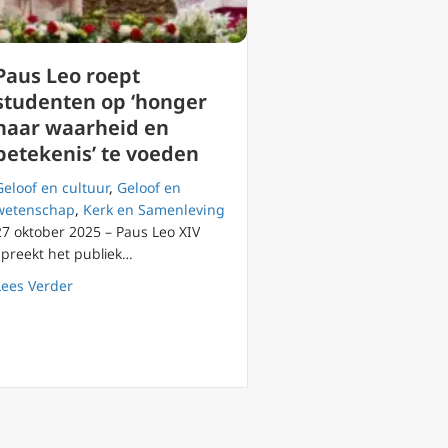
Paus Leo roept
studenten op ‘honger
naar waarheid en
betekenis’ te voeden
Geloof en cultuur
,
Geloof en
wetenschap
,
Kerk en Samenleving
27 oktober 2025 – Paus Leo XIV
mas van Aquino 1 van 2
spreekt het publiek…
about Paus Leo roept studenten op ‘honger naar waarhe
Lees Verder