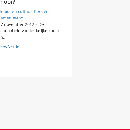
mooi?
Geloof en cultuur
,
Kerk en
Samenleving
27 november 2012 – De
schoonheid van kerkelijke kunst
en…
about FilioQue 64 – Over schoonheid: is God mooi?
Lees Verder
 twee basisvereisten waaraan katholieken moeten voldoen