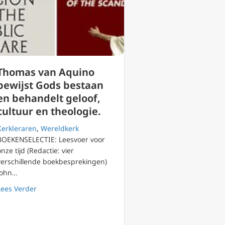
Thomas van Aquino
bewijst Gods bestaan
en behandelt geloof,
cultuur en theologie.
Kerkleraren
,
Wereldkerk
BOEKENSELECTIE: Leesvoer voor
onze tijd (Redactie: vier
verschillende boekbesprekingen)
vaarlijk iets
John…
about Thomas van Aquino bewijst Gods bestaan en behan
Lees Verder