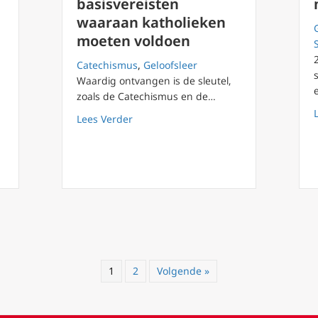
basisvereisten
waaraan katholieken
moeten voldoen
Catechismus
,
Geloofsleer
Waardig ontvangen is de sleutel,
is ons pad naar eeuwige vrijheid
zoals de Catechismus en de…
about De heilige communie ontvangen:
Lees Verder
1
2
Volgende »