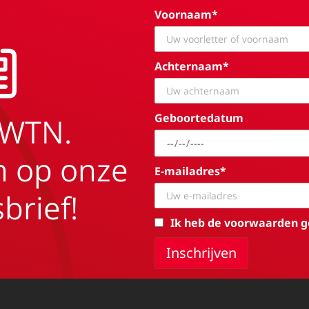
Voornaam*
Achternaam*
Geboortedatum
EWTN.
in op onze
E-mailadres*
brief!
Ik heb de voorwaarden g