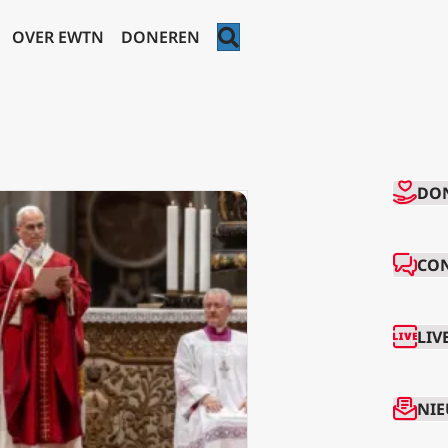
ZOEKEN
OVER EWTN
DONEREN
CO
DO
CO
LIV
NIE