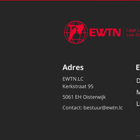
Adres
EWTN.LC
D
Kerkstraat 95
M
5061 EH Oisterwijk
L
Contact:
bestuur@ewtn.lc