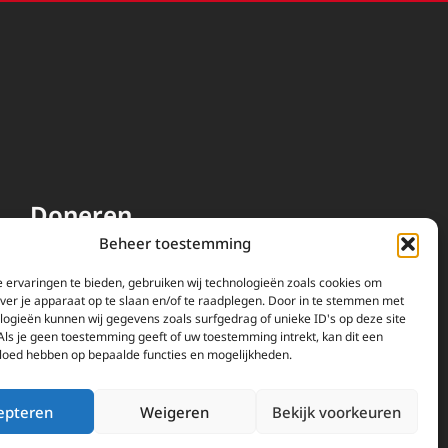
Doneren
Beheer toestemming
EWTN wordt uitsluitend
gefinancierd door uw donaties.
 ervaringen te bieden, gebruiken wij technologieën zoals cookies om
over je apparaat op te slaan en/of te raadplegen. Door in te stemmen met
Wij ontvangen bewust geen
logieën kunnen wij gegevens zoals surfgedrag of unieke ID's op deze site
advertentie-inkomsten of
Als je geen toestemming geeft of uw toestemming intrekt, kan dit een
kerkelijke financiele
vloed hebben op bepaalde functies en mogelijkheden.
ondersteuning.
Doneren
epteren
Weigeren
Bekijk voorkeuren