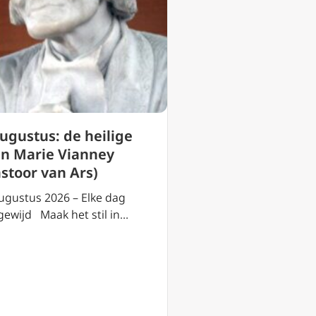
3 augustus: de h
augustus: de heilige
Lydia van Philip
an Marie Vianney
(Thyateira)
astoor van Ars)
3 augustus 2026 – El
ugustus 2026 – Elke dag
toegewijd Maak het s
gewijd Maak het stil in…