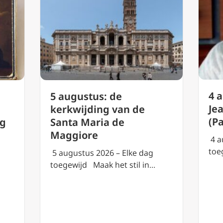
4 
5 augustus: de
Je
g
kerkwijding van de
(P
rg
Santa Maria de
Maggiore
4 a
toe
5 augustus 2026 – Elke dag
toegewijd Maak het stil in…