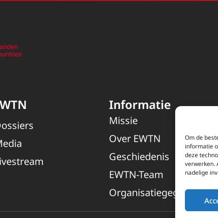
EWTN
Informatie
Missie
ossiers
Over EWTN
Om de beste
edia
informatie 
Geschiedenis
deze techno
ivestream
verwerken. 
EWTN-Team
nadelige in
Organisatiegegevens
Acc