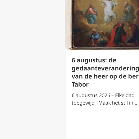
us: heilige
6 augustus: de
an Cornillon (
gedaanteveranderin
ntsdag)
van de heer op de be
Tabor
2026 – Elke dag
aak het stil in…
6 augustus 2026 – Elke dag
toegewijd Maak het stil in…