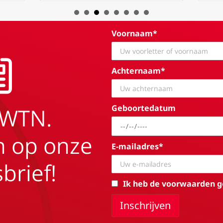
Voornaam*
Achternaam*
Geboortedatum
EWTN.
in op onze
E-mailadres*
brief!
Ik heb de voorwaarden g