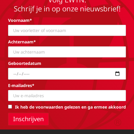
Schrijf je in op onze nieuwsbrief!
Voornaam*
Achternaam*
Geboortedatum
E-mailadres*
Ik heb de voorwaarden gelezen en ga ermee akkoord