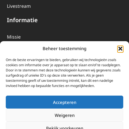
Livestream
Informatie
Missie
Over EWTN
Beheer toestemming
Geschiedenis
Om de beste ervaringen te bieden, gebruiken wij technologieën zoals
EWTN-Team
cookies om informatie over je apparaat op te slaan en/of te raadplegen.
Door in te stemmen met deze technologieën kunnen wij gegevens zoals
Organisatiegegevens
surfgedrag of unieke ID's op deze site verwerken. Als je geen
toestemming geeft of uw toestemming intrekt, kan dit een nadelige
invloed hebben op bepaalde functies en mogelijkheden.
Doneren
EWTN wordt uitsluitend gefinancierd door uw donaties.
Accepteren
Wij ontvangen bewust geen advertentie-inkomsten of
kerkelijke financiele ondersteuning.
Weigeren
Doneren
Bekijk voorkeuren