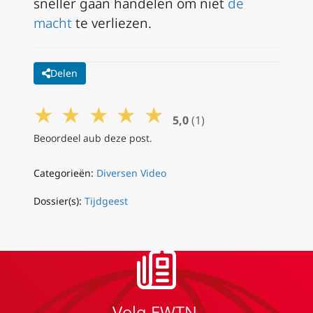
sneller gaan handelen om niet
de
macht
te verliezen.
Delen
★
★
★
★
★
5,0
(1)
Beoordeel aub deze post.
Categorieën:
Diversen Video
Dossier(s):
Tijdgeest
Volg EWTN.