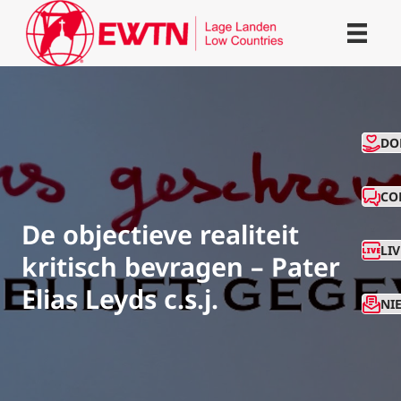
CO
DO
CO
De objectieve realiteit
LI
kritisch bevragen – Pater
Elias Leyds c.s.j.
NI