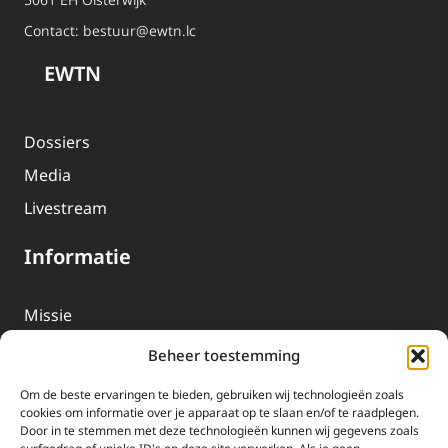
Contact:
bestuur@ewtn.lc
EWTN
Dossiers
Media
Livestream
Informatie
Missie
Over EWTN
Beheer toestemming
Geschiedenis
Om de beste ervaringen te bieden, gebruiken wij technologieën zoals
EWTN-Team
cookies om informatie over je apparaat op te slaan en/of te raadplegen.
Door in te stemmen met deze technologieën kunnen wij gegevens zoals
Organisatiegegevens