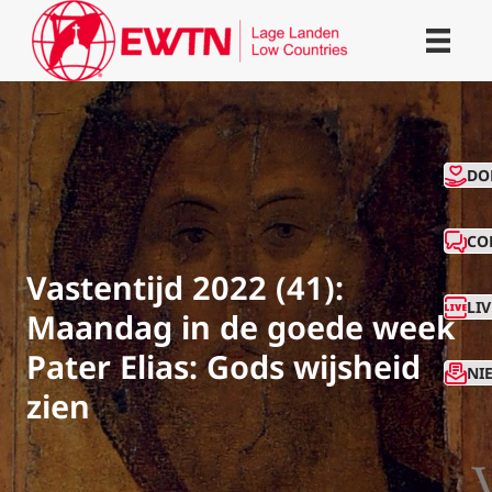
CO
DO
CO
Vastentijd 2022 (41):
LI
Maandag in de goede week
Pater Elias: Gods wijsheid
NI
zien