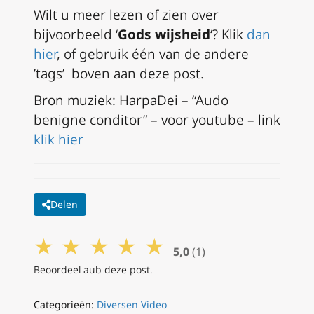
Wilt u meer lezen of zien over
bijvoorbeeld ‘
Gods wijsheid
‘? Klik
dan
hier
, of gebruik één van de andere
’tags’ boven aan deze post.
Bron muziek: HarpaDei – “Audo
benigne conditor” – voor youtube – link
klik hier
Delen
★
★
★
★
★
5,0
(1)
Beoordeel aub deze post.
Categorieën:
Diversen Video