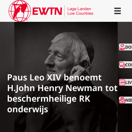
CO
DO
CO
Paus Leo XIV benoemt
LI
H.John Henry Newman tot
beschermheilige RK
NI
onderwijs