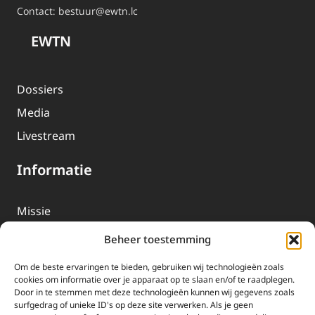
Contact:
bestuur@ewtn.lc
EWTN
Dossiers
Media
Livestream
Informatie
Missie
Over EWTN
Beheer toestemming
Geschiedenis
Om de beste ervaringen te bieden, gebruiken wij technologieën zoals
EWTN-Team
cookies om informatie over je apparaat op te slaan en/of te raadplegen.
Door in te stemmen met deze technologieën kunnen wij gegevens zoals
Organisatiegegevens
surfgedrag of unieke ID's op deze site verwerken. Als je geen