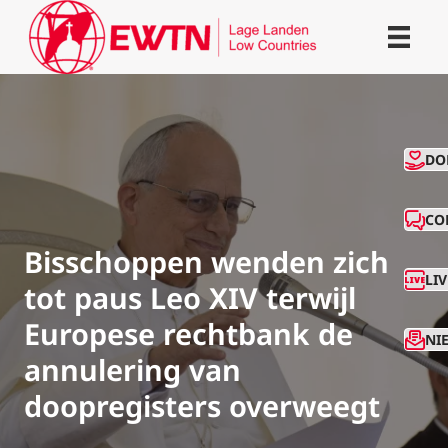
CO
DO
CO
Bisschoppen wenden zich
LI
tot paus Leo XIV terwijl
Europese rechtbank de
NI
annulering van
doopregisters overweegt