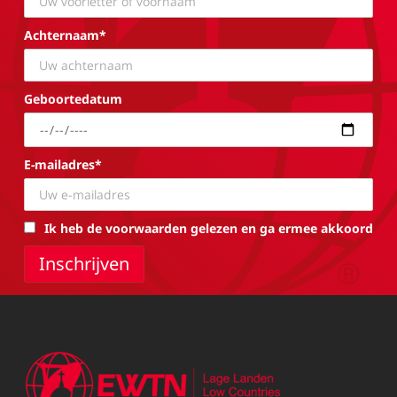
Achternaam*
Geboortedatum
E-mailadres*
Ik heb de voorwaarden gelezen en ga ermee akkoord