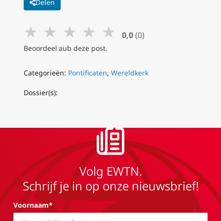
Delen
★
★
★
★
★
0,0
(0)
Beoordeel aub deze post.
Categorieën:
Pontificaten
,
Wereldkerk
Dossier(s):
Volg EWTN.
Schrijf je in op onze nieuwsbrief!
Voornaam*