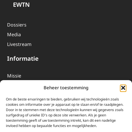
EWTN
Dossiers
Media
Livestream
Informatie
Missie
Over EWTN
Beheer toestemming
Geschiedenis
Om de beste ervaringen te bieden, gebruiken wij technologieën zoals
EWTN-Team
cookies om informatie over je apparaat op te slaan en/of te raadplegen.
Door in te stemmen met deze technologieën kunnen wij gegevens zoals
Organisatiegegevens
surfgedrag of unieke ID's op deze site verwerken. Als je geen
toestemming geeft of uw toestemming intrekt, kan dit een nadelige
invloed hebben op bepaalde functies en mogelijkheden.
Doneren