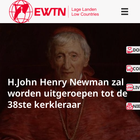
CO
DO
CO
H.John Henry Newman zal
LI
worden uitgeroepen tot de
38ste kerkleraar
NI