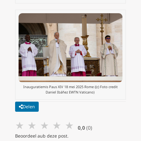
Inauguratiemis Paus XIV 18 mei 2025 Rome ((c) Foto credit
Daniel Ibáñez EWTN Vaticano)
Delen
★
★
★
★
★
0,0
(0)
Beoordeel aub deze post.