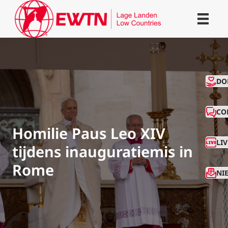
CO
DO
CO
Homilie Paus Leo XIV
LI
tijdens inauguratiemis in
Rome
NI