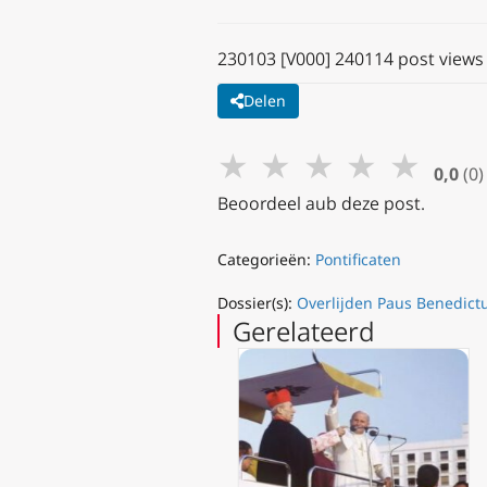
230103 [V000] 240114 post views
Delen
★
★
★
★
★
0,0
(0)
Beoordeel aub deze post.
Categorieën:
Pontificaten
Dossier(s):
Overlijden Paus Benedictu
Gerelateerd