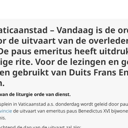
Vaticaanstad – Vandaag is de o
r de uitvaart van de overlede
De paus emeritus heeft uitdru
ge rite. Voor de lezingen en
len gebruikt van Duits Frans E
h.
van de liturgie orde van dienst.
rsplein in Vaticaanstad a.s. donderdag wordt geleid door pa
vincie
de uitvaart van emeritus paus Benedictus XVI bijwone
mis.
end de dag van de uitvaart zal zijn: