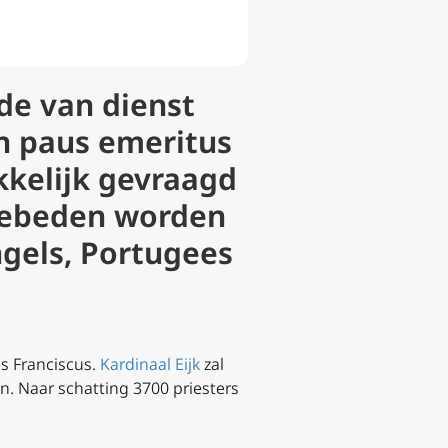
rde van dienst
n paus emeritus
kkelijk gevraagd
 gebeden worden
ngels, Portugees
us Franciscus.
Kardinaal Eijk
zal
n. Naar schatting 3700 priesters