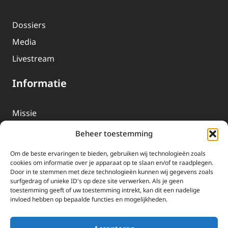
Dossiers
Media
Livestream
Informatie
Missie
Over EWTN
Beheer toestemming
Geschiedenis
Om de beste ervaringen te bieden, gebruiken wij technologieën zoals
EWTN-Team
cookies om informatie over je apparaat op te slaan en/of te raadplegen.
Door in te stemmen met deze technologieën kunnen wij gegevens zoals
Organisatiegegevens
surfgedrag of unieke ID's op deze site verwerken. Als je geen
toestemming geeft of uw toestemming intrekt, kan dit een nadelige
invloed hebben op bepaalde functies en mogelijkheden.
Doneren
EWTN wordt uitsluitend gefinancierd door uw donaties.