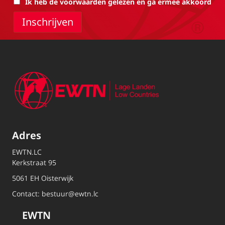
Ik heb de voorwaarden gelezen en ga ermee akkoord
Adres
EWTN.LC
Kerkstraat 95
5061 EH Oisterwijk
Contact:
bestuur@ewtn.lc
EWTN