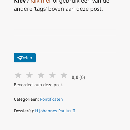
Kiev
‘?
Klik hier
of gebruik één van de
andere ’tags’ boven aan deze post.
Delen
★
★
★
★
★
0,0
(0)
Beoordeel aub deze post.
Categorieën:
Pontificaten
Dossier(s):
H.Johannes Paulus II