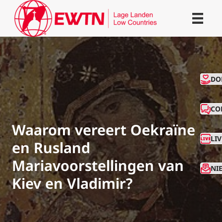
CO
DO
CO
Waarom vereert Oekraïne
LI
en Rusland
Mariavoorstellingen van
NI
Kiev en Vladimir?