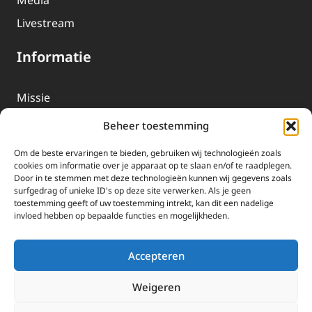
Media
Livestream
Informatie
Missie
Over EWTN
Beheer toestemming
Geschiedenis
Om de beste ervaringen te bieden, gebruiken wij technologieën zoals
EWTN-Team
cookies om informatie over je apparaat op te slaan en/of te raadplegen.
Door in te stemmen met deze technologieën kunnen wij gegevens zoals
Organisatiegegevens
surfgedrag of unieke ID's op deze site verwerken. Als je geen
toestemming geeft of uw toestemming intrekt, kan dit een nadelige
invloed hebben op bepaalde functies en mogelijkheden.
Doneren
EWTN wordt uitsluitend gefinancierd door uw donaties.
Accepteren
Wij ontvangen bewust geen advertentie-inkomsten of
kerkelijke financiele ondersteuning.
Weigeren
Doneren