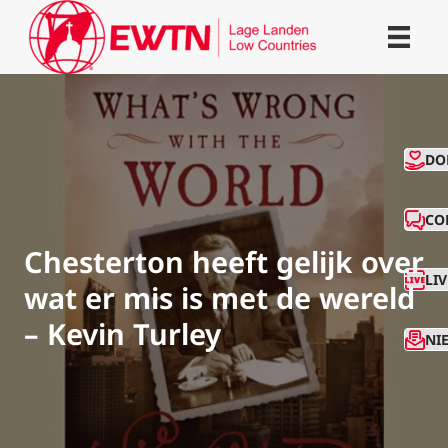
CO
DO
CO
Chesterton heeft gelijk over
LI
wat er mis is met de wereld
– Kevin Turley
NI