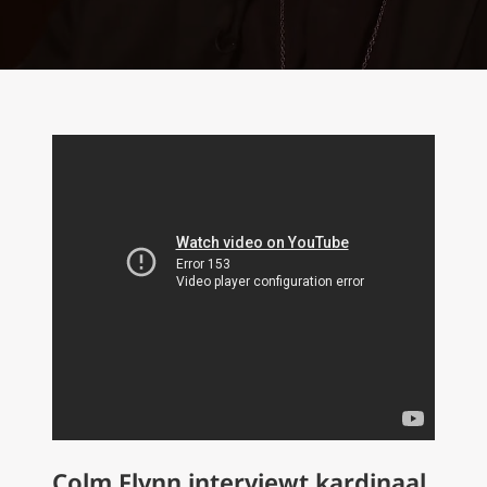
Colm Flynn interviewt kardinaal