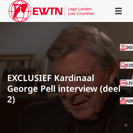
CO
DO
CO
EXCLUSIEF Kardinaal
LI
George Pell interview (deel
2)
NI