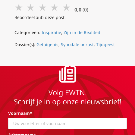
★
★
★
★
★
0,0
(0)
Beoordeel aub deze post.
Categorieën:
Inspiratie
,
Zijn in de Realiteit
Dossier(s):
Getuigenis
,
Synodale onrust
,
Tijdgeest
Volg EWTN.
Schrijf je in op onze nieuwsbrief!
Voornaam*
Achternaam*