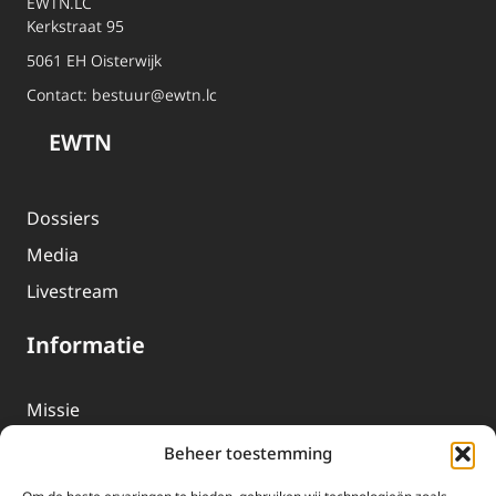
EWTN.LC
Kerkstraat 95
5061 EH Oisterwijk
Contact:
bestuur@ewtn.lc
EWTN
Dossiers
Media
Livestream
Informatie
Missie
Over EWTN
Beheer toestemming
Geschiedenis