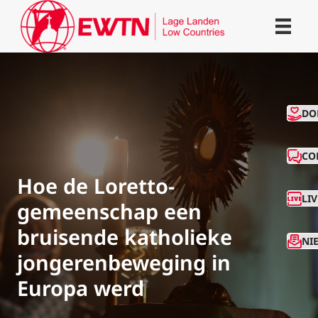
CO
DO
CO
Hoe de Loretto-
LI
gemeenschap een
bruisende katholieke
NI
jongerenbeweging in
Europa werd