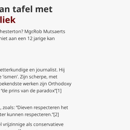
an tafel met
liek
 Chesterton? Mgr.Rob Mutsaerts
niet aan een 12 jarige kan
tterkundige en journalist. Hij
 ‘ismen’. Zijn scherpe, met
 bekendste werken zijn Orthodoxy
 “de prins van de paradox”[1]
 zoals: “Dieven respecteren het
eter kunnen respecteren.”[2]
 vrijzinnige als conservatieve