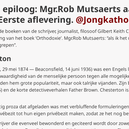
 epiloog: Mgr.Rob Mutsaerts a
erste aflevering.
@Jongkatho
 boeken van de schrijver, journalist, filosoof Gilbert Keith
ing van het boek ‘Orthodoxie’. Mgr.Rob Mutsaerts: “als ik het 
grepen”.
rton
 29 mei 1874 — Beaconsfield, 14 juni 1936) was een Engels le
 waardigheid van de menselijke persoon tegen alle mogelijke
n hem grote populariteit, maar ook talrijke vijanden. Zijn
) en de korte detectiveverhalen Father Brown. Chesterton is
tig proza dat afgeladen was met verbluffende formuleringen,
privébezit tot hun eigen privébezit maken, zodat ze het nog b
hrijver die evenveel bewonderd en geciteerd wordt door zowel