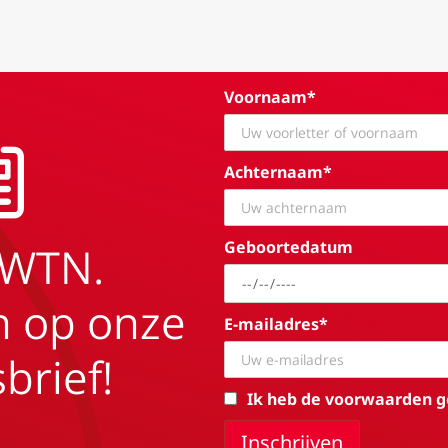
Voornaam*
Achternaam*
Geboortedatum
EWTN.
in op onze
E-mailadres*
brief!
Ik heb de voorwaarden g