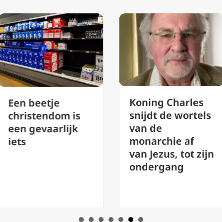
Koning Charles
Helder en
snijdt de wortels
Hartelijk 1
van de
jaar bissc
monarchie af
van Jezus, tot zijn
ondergang