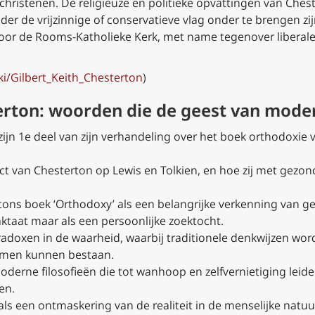
-christenen. De religieuze en politieke opvattingen van Ches
r de vrijzinnige of conservatieve vlag onder te brengen zijn
oor de Rooms-Katholieke Kerk, met name tegenover liberale,
iki/Gilbert_Keith_Chesterton
)
rton: woorden die de geest van moder
ijn 1e deel van zijn verhandeling over het boek orthodoxie 
ct van Chesterton op Lewis en Tolkien, en hoe zij met gezond
tons boek ‘Orthodoxy’ als een belangrijke verkenning van ge
aktaat maar als een persoonlijke zoektocht.
adoxen in de waarheid, waarbij traditionele denkwijzen wor
amen kunnen bestaan.
moderne filosofieën die tot wanhoop en zelfvernietiging leide
en.
 als een ontmaskering van de realiteit in de menselijke nat