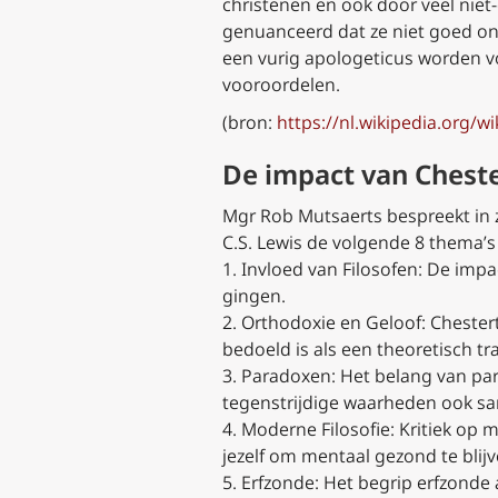
christenen en ook door veel niet
genuanceerd dat ze niet goed onde
een vurig apologeticus worden v
vooroordelen.
(bron:
https://nl.wikipedia.org/w
De impact van Cheste
Mgr Rob Mutsaerts bespreekt in z
C.S. Lewis de volgende 8 thema’s
1. Invloed van Filosofen: De impa
gingen.
2. Orthodoxie en Geloof: Chester
bedoeld is als een theoretisch tr
3. Paradoxen: Het belang van par
tegenstrijdige waarheden ook s
4. Moderne Filosofie: Kritiek op 
jezelf om mentaal gezond te blijv
5. Erfzonde: Het begrip erfzonde