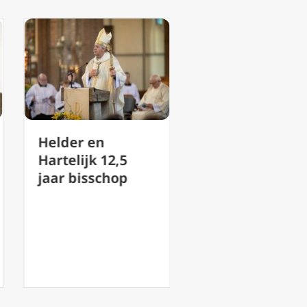
Aan tafel met
2,5
G.K.Chesterton
hop
(3): Paradoxen
en Paden in een
Gebroken
Wereld