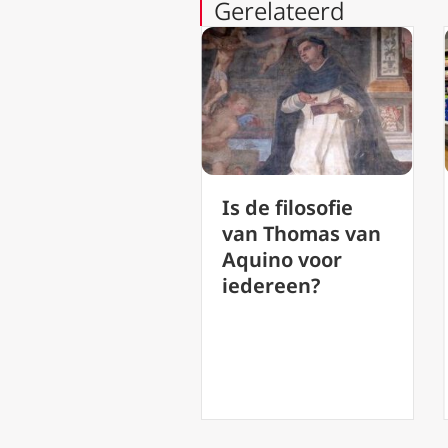
Gerelateerd
Is de filosofie
Een beetje
van Thomas van
christendom is
Aquino voor
een gevaarlijk
iedereen?
iets