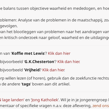
e balans tussen objectieve waarheid en mededogen, en hoe 
roblemen: Analyse van de problemen in de maatschappij, zo
 gevolgen.
 van het blootleggen van problemen naar het aandragen van
 kritisch onderzoek naar geloof, waarheid en de uitdagin
n van ‘
Koffie met Lewis
‘?
Klik dan hier
bijvoorbeeld ‘
G.K.Chesterton
‘?
Klik dan hier
.
bijvoorbeeld ‘
Vrijheid
?
Klik dan hier
.
 willen lezen (of horen), gebruik dan de zoekfunctie recht
n de andere ‘
tags
‘ boven aan dit artikel.
 lage landen
‘
en ‘
Jong Katholiek
‘. Wil je in je jongerengroe
entaar of specifieke vragen n.a.v. deze aflevering,
zend ons