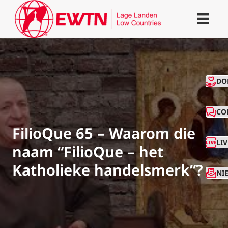
CO
DO
CO
FilioQue 65 – Waarom die
LI
naam “FilioQue – het
Katholieke handelsmerk”?
NI