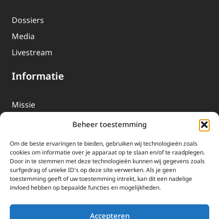
Dossiers
Media
Livestream
Informatie
Missie
Over EWTN
Beheer toestemming
Geschiedenis
Om de beste ervaringen te bieden, gebruiken wij technologieën zoals
EWTN-Team
cookies om informatie over je apparaat op te slaan en/of te raadplegen.
Door in te stemmen met deze technologieën kunnen wij gegevens zoals
Organisatiegegevens
surfgedrag of unieke ID's op deze site verwerken. Als je geen
toestemming geeft of uw toestemming intrekt, kan dit een nadelige
invloed hebben op bepaalde functies en mogelijkheden.
Doneren
EWTN wordt uitsluitend gefinancierd door uw donaties.
Accepteren