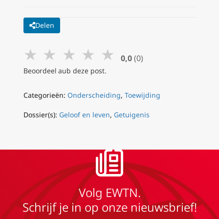
Delen
★
★
★
★
★
0,0
(0)
Beoordeel aub deze post.
Categorieën:
Onderscheiding
,
Toewijding
Dossier(s):
Geloof en leven
,
Getuigenis
Volg EWTN.
Schrijf je in op onze nieuwsbrief!