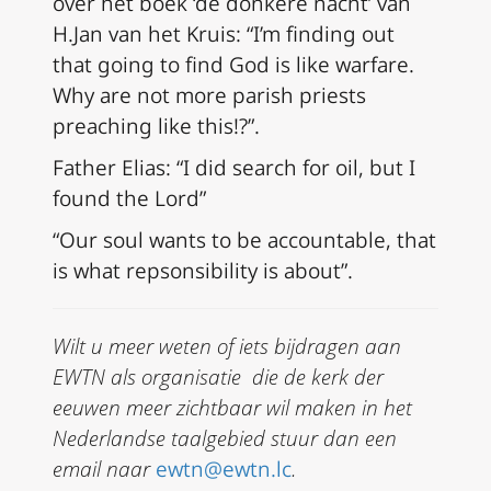
over het boek ‘de donkere nacht’ van
H.Jan van het Kruis: “I’m finding out
that going to find God is like warfare.
Why are not more parish priests
preaching like this!?”.
Father Elias: “I did search for oil, but I
found the Lord”
“Our soul wants to be accountable, that
is what repsonsibility is about”.
Wilt u meer weten of iets bijdragen aan
EWTN als organisatie die de kerk der
eeuwen meer zichtbaar wil maken in het
Nederlandse taalgebied stuur dan een
email naar
ewtn@ewtn.lc
.