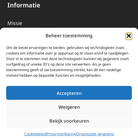
Informatie
Missie
Over EWTN
Beheer toestemming
Geschiedenis
Om de beste ervaringen te bieden, gebruiken wij technologieën zoals
EWTN-Team
cookies om informatie over je apparaat op te slaan en/of te raadplegen.
Door in te stemmen met deze technologieën kunnen wij gegevens zoals
Organisatiegegevens
surfgedrag of unieke ID's op deze site verwerken. Als je geen
toestemming geeft of uw toestemming intrekt, kan dit een nadelige
invloed hebben op bepaalde functies en mogelijkheden.
Doneren
EWTN wordt uitsluitend gefinancierd door uw donaties.
Accepteren
Wij ontvangen bewust geen advertentie-inkomsten of
kerkelijke financiele ondersteuning.
Weigeren
Doneren
Bekijk voorkeuren
2025 EWTN Lage Landen | Katholieke Media | © Stichting EWTN Lage
Landen |
Cookies
|
Privacyverklaring
Cookiebeleid
Privacyverklaring
Organisatie-gegevens