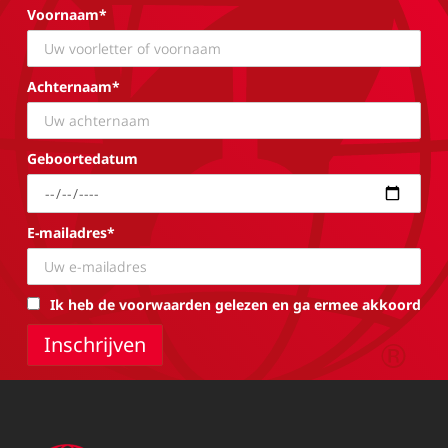
Voornaam*
Achternaam*
Geboortedatum
E-mailadres*
Ik heb de voorwaarden gelezen en ga ermee akkoord