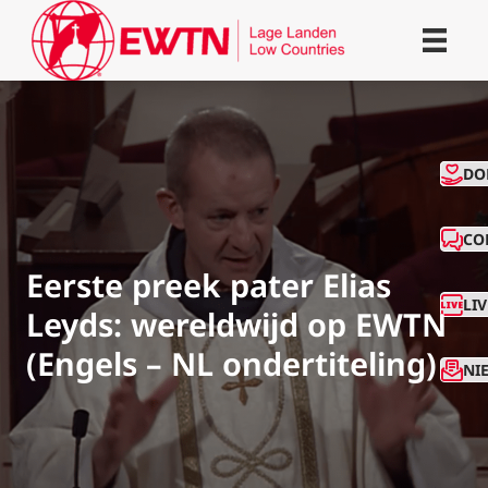
CO
DO
CO
Eerste preek pater Elias
LI
Leyds: wereldwijd op EWTN
(Engels – NL ondertiteling)
NI