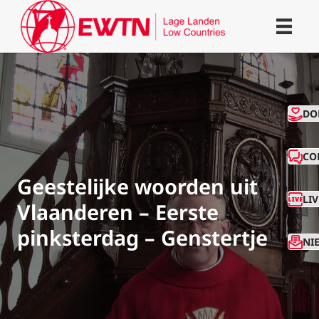
CO
DO
CO
Geestelijke woorden uit
LI
Vlaanderen – Eerste
pinksterdag – Genstertje
NI