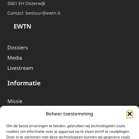
5061 EH Oisterwijk
Contact:
bestuur@ewtn.lc
EWTN
Dossiers
Media
Livestream
Informatie
Missie
Over EWTN
Beheer toestemming
Geschiedenis
Om de beste ervaringen te bieden, gebruiken wij technologieën zoals
EWTN-Team
cookies om informatie over je apparaat op te slaan en/of te raadplegen.
Door in te stemmen met deze technologieën kunnen wij gegevens zoals