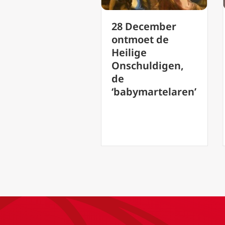
aarom devotie
28 December
n Maria
ontmoet de
oeder van
Heilige
od?
Onschuldigen,
de
‘babymartelaren’