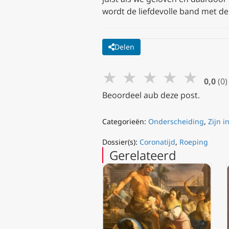
wordt de liefdevolle band met de
Delen
★
★
★
★
★
0,0
(0)
Beoordeel aub deze post.
Categorieën:
Onderscheiding
,
Zijn i
Dossier(s):
Coronatijd
,
Roeping
Gerelateerd