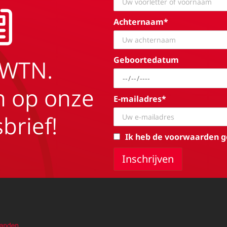
Achternaam*
Geboortedatum
EWTN.
in op onze
E-mailadres*
brief!
Ik heb de voorwaarden g