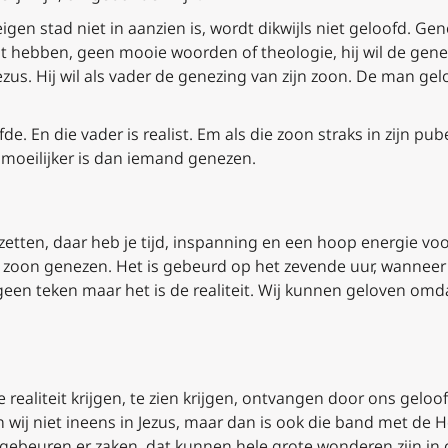
eigen stad niet in aanzien is, wordt dikwijls niet geloofd. G
it hebben, geen mooie woorden of theologie, hij wil de genez
Jezus. Hij wil als vader de genezing van zijn zoon. De man gel
de. En die vader is realist. Em als die zoon straks in zijn pub
 moeilijker is dan iemand genezen.
 zetten, daar heb je tijd, inspanning en een hoop energie v
jn zoon genezen. Het is gebeurd op het zevende uur, wanneer 
geen teken maar het is de realiteit. Wij kunnen geloven omda
realiteit krijgen, te zien krijgen, ontvangen door ons geloof,
wij niet ineens in Jezus, maar dan is ook die band met de H
 gebeuren er zaken, dat kunnen hele grote wonderen zijn in 