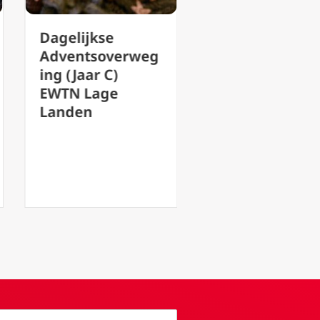
Dagelijkse
Advent van da
Adventsoverweg
tot dag (18):
ing (Jaar C)
twijfel? Kom e
EWTN Lage
zie
Landen