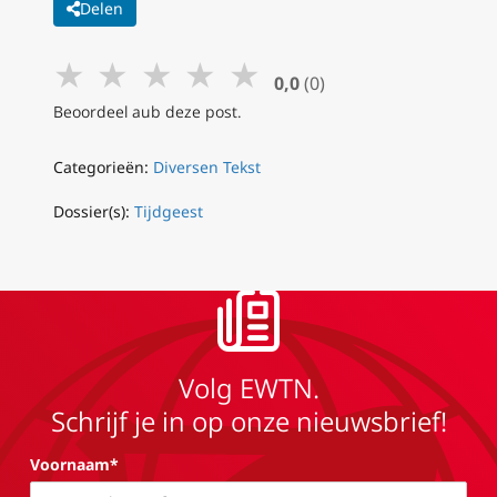
Delen
★
★
★
★
★
0,0
(0)
Beoordeel aub deze post.
Categorieën:
Diversen Tekst
Dossier(s):
Tijdgeest
Volg EWTN.
Schrijf je in op onze nieuwsbrief!
Voornaam*