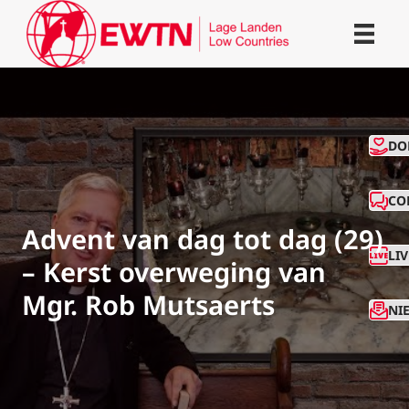
CO
DO
CO
Advent van dag tot dag (29)
LI
– Kerst overweging van
Mgr. Rob Mutsaerts
NI