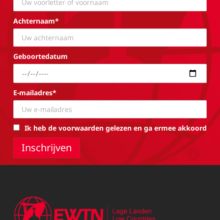
Achternaam*
Geboortedatum
E-mailadres*
Ik heb de voorwaarden gelezen en ga ermee akkoord