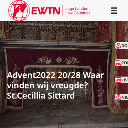
CO
DO
CO
Advent2022 20/28 Waar
LI
vinden wij vreugde?
St.Cecillia Sittard
NI