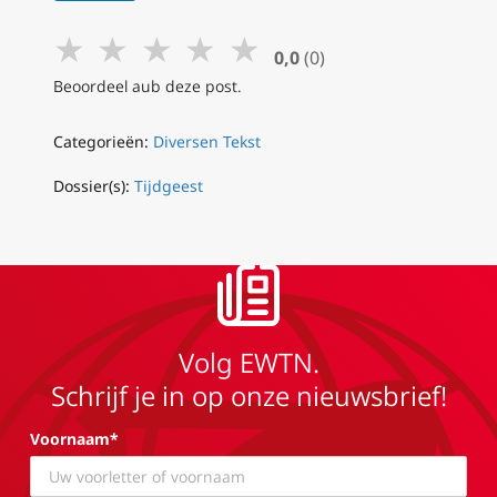
★
★
★
★
★
0,0
(0)
Beoordeel aub deze post.
Categorieën:
Diversen Tekst
Dossier(s):
Tijdgeest
Volg EWTN.
Schrijf je in op onze nieuwsbrief!
Voornaam*