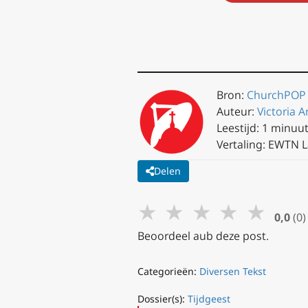
Bron:
ChurchPOP
Auteur:
Victoria A
Leestijd: 1 minuu
Vertaling: EWTN 
Delen
★
★
★
★
★
0,0
(0)
Beoordeel aub deze post.
Categorieën:
Diversen Tekst
Dossier(s):
Tijdgeest