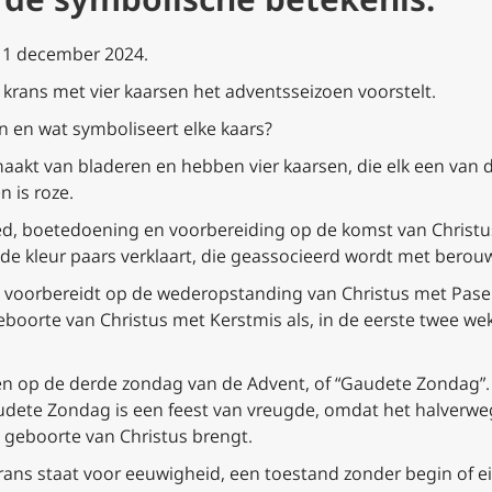
 1 december 2024.
n krans met vier kaarsen het adventsseizoen voorstelt.
n en wat symboliseert elke kaars?
akt van bladeren en hebben vier kaarsen, die elk een van d
n is roze.
d, boetedoening en voorbereiding op de komst van Christu
 de kleur paars verklaart, die geassocieerd wordt met berou
n voorbereidt op de wederopstanding van Christus met Pasen,
oorte van Christus met Kerstmis als, in de eerste twee weke
n op de derde zondag van de Advent, of “Gaudete Zondag”. 
udete Zondag is een feest van vreugde, omdat het halverwe
e geboorte van Christus brengt.
ans staat voor eeuwigheid, een toestand zonder begin of ei