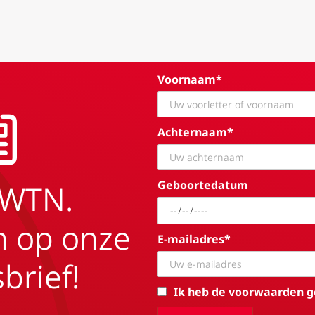
Voornaam*
Achternaam*
Geboortedatum
EWTN.
in op onze
E-mailadres*
brief!
Ik heb de voorwaarden g