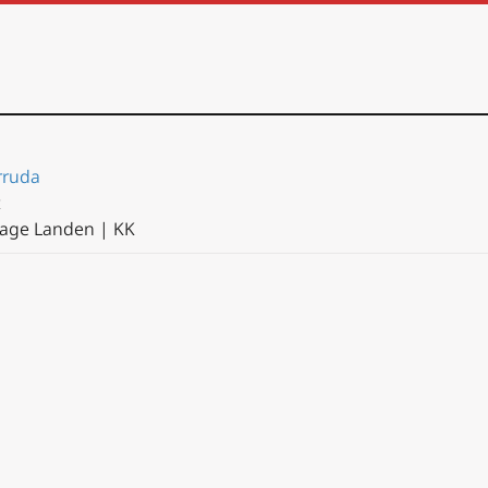
rruda
t
Lage Landen | KK