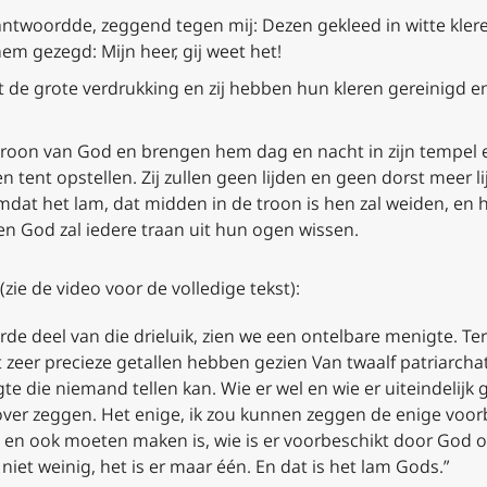
twoordde, zeggend tegen mij: Dezen gekleed in witte kleren
em gezegd: Mijn heer, gij weet het!
it de grote verdrukking en zij hebben hun kleren gereinigd en
 troon van God en brengen hem dag en nacht in zijn tempel 
en tent opstellen. Zij zullen geen lijden en geen dorst meer l
mdat het lam, dat midden in de troon is hen zal weiden, en 
n God zal iedere traan uit hun ogen wissen.
ie de video voor de volledige tekst):
erde deel van die drieluik, zien we een ontelbare menigte. Ter
eer precieze getallen hebben gezien Van twaalf patriarchat
e die niemand tellen kan. Wie er wel en wie er uiteindelijk 
over zeggen. Het enige, ik zou kunnen zeggen de enige voor
en ook moeten maken is, wie is er voorbeschikt door God om
er niet weinig, het is er maar één. En dat is het lam Gods.”