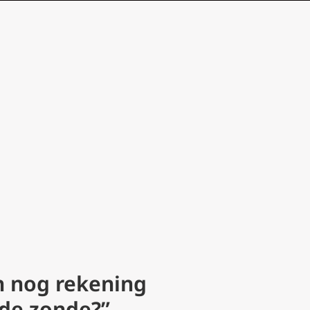
h nog rekening
 de zonde?”