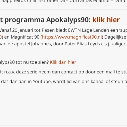
 Sappheiros Chill Instrumental – Ubi caritas et amor – Duruf
het programma Apokalyps90:
klik hier
 Vanaf 20 Januari tot Pasen biedt EWTN Lage Landen een ‘s
0
) en Magnificat 90 (
https://www.magnificat90.nl
) Dagelijks
n de apostel Johannes, door Pater Elias Leyds c.s.j. zaliger
alyps90 tot nu toe zien?
Klik dan hier
t n.a.v. deze serie neem dan
contact op door een mail te st
 dat dan aan in Youtube, wordt lid van ons kanaal of steun o