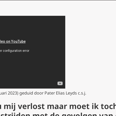
uari 2023) geduid door Pater Elias Leyds c.s.j.
 mij verlost maar moet ik toc
 strijden met de gevolgen van