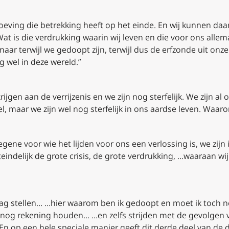
roeving die betrekking heeft op het einde. En wij kunnen daar
t is die verdrukking waarin wij leven en die voor ons allemaa
aar terwijl we gedoopt zijn, terwijl dus de erfzonde uit onze
g wel in deze wereld.”
ijgen aan de verrijzenis en we zijn nog sterfelijk. We zijn al
, maar we zijn wel nog sterfelijk in ons aardse leven. Waar
egene voor wie het lijden voor ons een verlossing is, we zijn 
iteindelijk de grote crisis, de grote verdrukking, …waaraan wij
ag stellen… …hier waarom ben ik gedoopt en moet ik toch 
h nog rekening houden… …en zelfs strijden met de gevolgen 
n op een hele speciale manier geeft dit derde deel van de dr