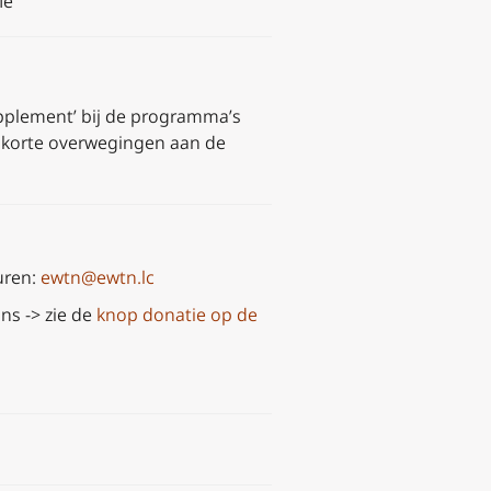
le
upplement’ bij de programma’s
e korte overwegingen aan de
uren:
ewtn@ewtn.lc
ns -> zie de
knop donatie op de