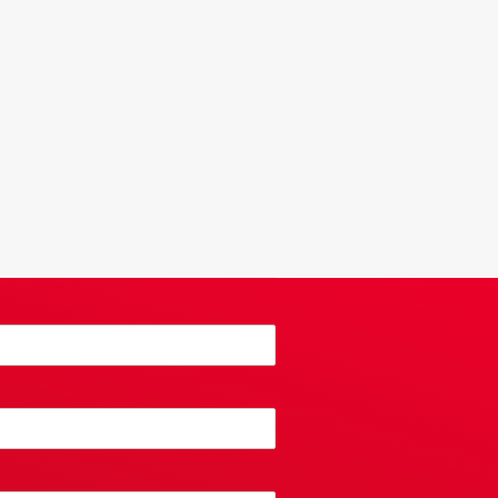
 licht werpt op de realiteit
en