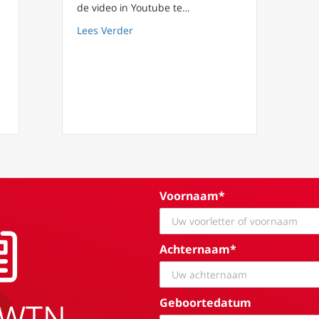
de video in Youtube te…
about FilioQue 69 – Hoe de Analogie een
Lees Verder
 Pater Elias Leyds c.s.j. programma directeur van EWTN Lage Land
Voornaam*
Achternaam*
Geboortedatum
EWTN.