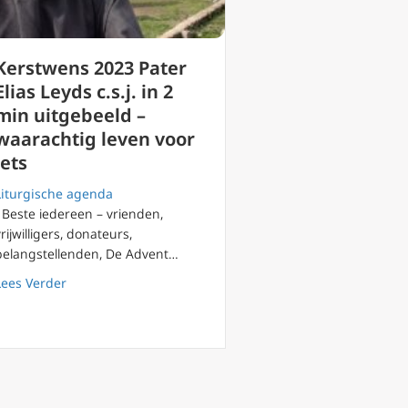
Kerstwens 2023 Pater
Elias Leyds c.s.j. in 2
min uitgebeeld –
waarachtig leven voor
iets
Liturgische agenda
Beste iedereen – vrienden,
vrijwilligers, donateurs,
belangstellenden, De Advent…
about Kerstwens 2023 Pater Elias Leyds c.s.j. in 2 min u
Lees Verder
n de voltooiing van alle dingen