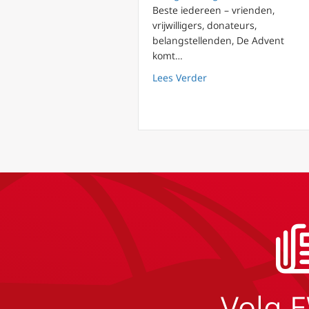
Beste iedereen – vrienden,
vrijwilligers, donateurs,
belangstellenden, De Advent
komt…
about Kerstwens 2023
Lees Verder
Volg 