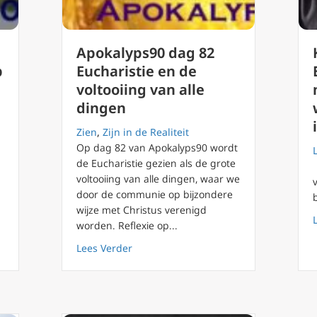
Apokalyps90 dag 82
p
Eucharistie en de
voltooiing van alle
dingen
Zien
,
Zijn in de Realiteit
Op dag 82 van Apokalyps90 wordt
de Eucharistie gezien als de grote
voltooiing van alle dingen, waar we
door de communie op bijzondere
wijze met Christus verenigd
worden. Reflexie op...
g 90 Wat is ons antwoord op het open einde van de Apokalyps?
about Apokalyps90 dag 82 Eucharistie e
Lees Verder