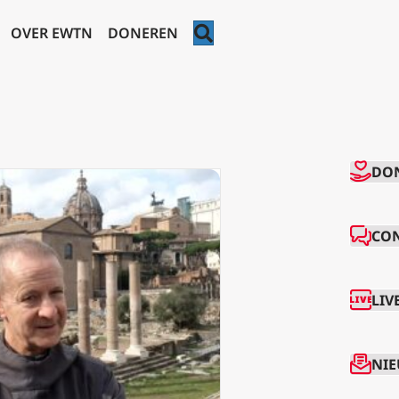
ZOEKEN
OVER EWTN
DONEREN
CO
DO
CO
LIV
NIE