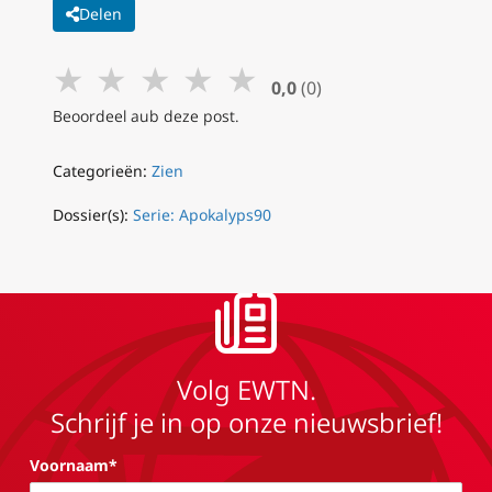
Delen
★
★
★
★
★
0,0
(0)
Beoordeel aub deze post.
Categorieën:
Zien
Dossier(s):
Serie: Apokalyps90
Volg EWTN.
Schrijf je in op onze nieuwsbrief!
Voornaam*