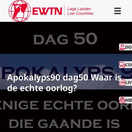
CO
DO
CO
Apokalyps90 dag50 Waar is
LI
de echte oorlog?
NI