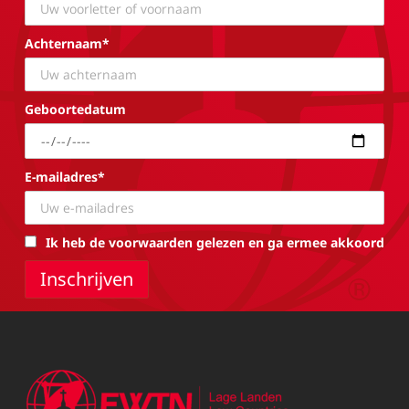
Achternaam*
Geboortedatum
E-mailadres*
Ik heb de voorwaarden gelezen en ga ermee akkoord