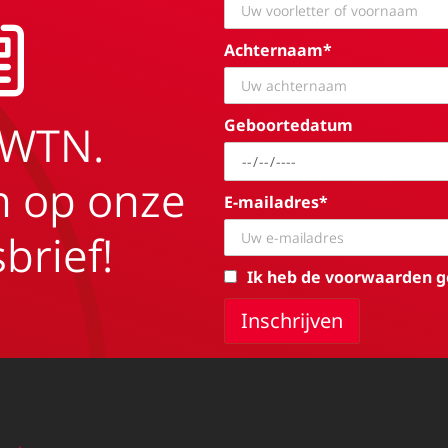
Achternaam*
Geboortedatum
EWTN.
in op onze
E-mailadres*
brief!
Ik heb de voorwaarden g