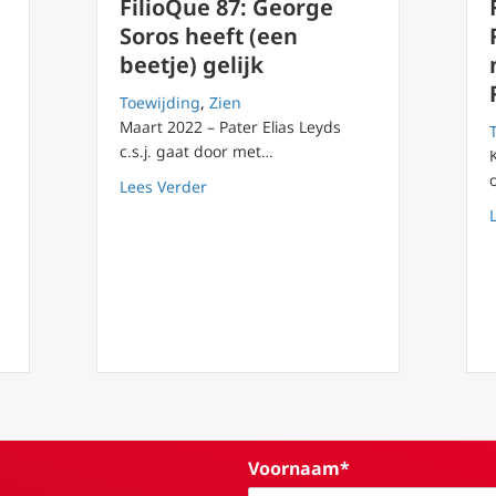
FilioQue 87: George
Soros heeft (een
beetje) gelijk
Toewijding
,
Zien
Maart 2022 – Pater Elias Leyds
c.s.j. gaat door met…
about FilioQue 87: George Soros heeft (
Lees Verder
ersiteit veroordeelt daden van duisternis in open brief.
Voornaam*