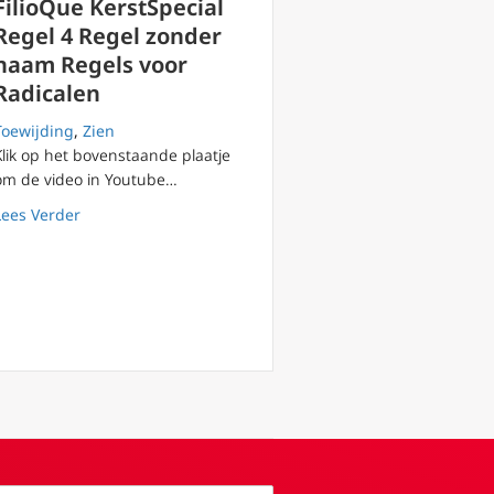
FilioQue KerstSpecial
Regel 4 Regel zonder
naam Regels voor
Radicalen
Toewijding
,
Zien
Klik op het bovenstaande plaatje
om de video in Youtube…
een beetje) gelijk
about FilioQue KerstSpecial Regel 4 Regel zonder naam
Lees Verder