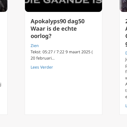
Apokalyps90 dag50
Waar is de echte
oorlog?
Zien
Tekst: 05:27 / 7:22 9 maart 2025 (
20 februari…
about Apokalyps90 dag50 Waar is de e
Lees Verder
j
s voor Licht of Duisternis? Mgr Rob Mutsaerts. Vasten 2025 (4)