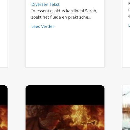
Diversen Tekst
In essentie, aldus kardinaal Sarah,
am waar ben je?
zoekt het fluïde en praktische…
about Kardinaal Sarah: hedendaagse ke
Lees Verder