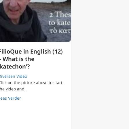
FilioQue in English (12)
– What is the
‘katechon’?
Diversen Video
Click on the picture above to start
the video and…
 Lucifer crashing (1/2)
about FilioQue in English (12) – What is the ‘katechon’?
Lees Verder
)