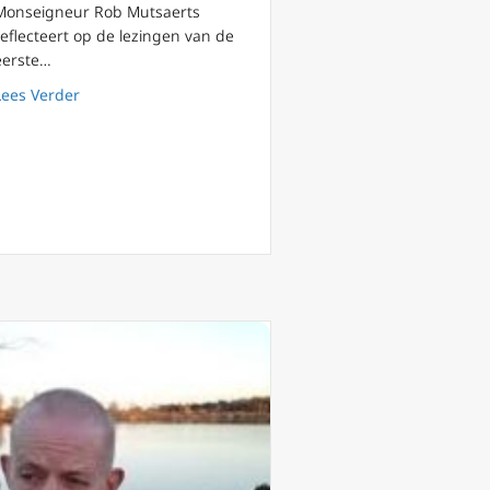
Monseigneur Rob Mutsaerts
reflecteert op de lezingen van de
eerste…
about Podcast 158 Christus herstelt de schepping Mgr
Lees Verder
rk ervaart de ‘verleiding van atheïsme’