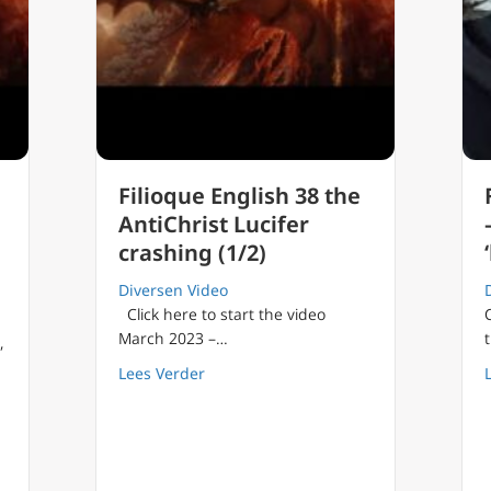
Filioque English 38 the
AntiChrist Lucifer
crashing (1/2)
Diversen Video
Click here to start the video
March 2023 –…
,
about Filioque English 38 the AntiChrist
Lees Verder
 39 the AntiChrist, vanity and the meaning of Lucifer crushing (2/2