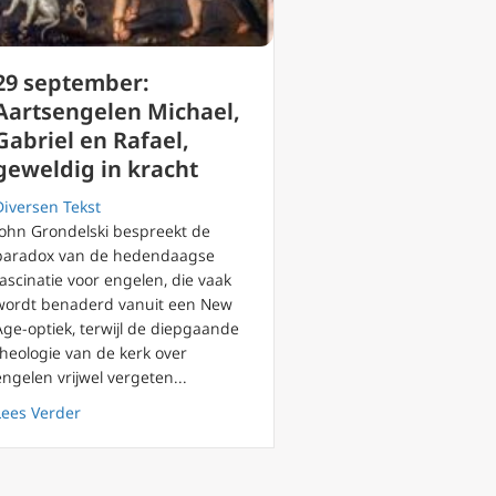
29 september:
Aartsengelen Michael,
Gabriel en Rafael,
geweldig in kracht
Diversen Tekst
John Grondelski bespreekt de
paradox van de hedendaagse
chte oorlog?
fascinatie voor engelen, die vaak
wordt benaderd vanuit een New
Age-optiek, terwijl de diepgaande
theologie van de kerk over
engelen vrijwel vergeten...
about 29 september: Aartsengelen Michael, Gabriel en R
Lees Verder