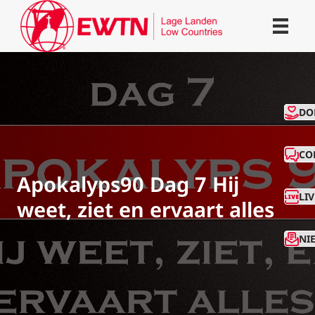
CO
DO
CO
Apokalyps90 Dag 7 Hij
LI
weet, ziet en ervaart alles
NI