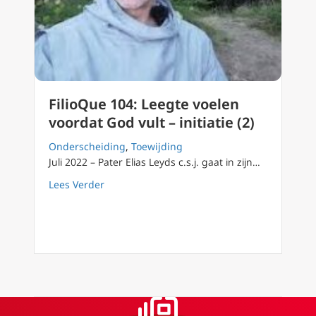
FilioQue 104: Leegte voelen
voordat God vult – initiatie (2)
Onderscheiding
,
Toewijding
Juli 2022 – Pater Elias Leyds c.s.j. gaat in zijn…
about FilioQue 104: Leegte voelen voordat God 
Lees Verder