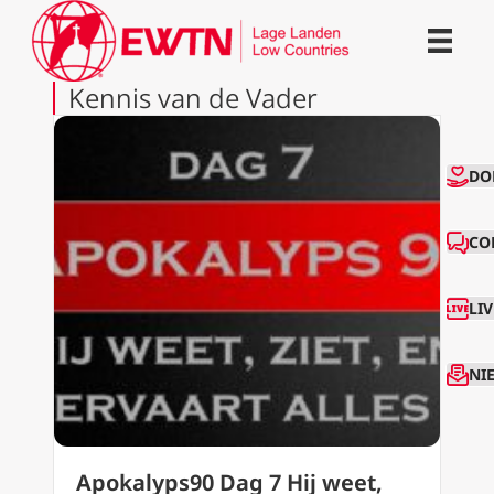
Kennis van de Vader
CO
DO
CO
LI
NI
Apokalyps90 Dag 7 Hij weet,