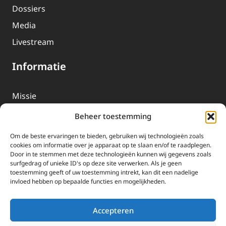
Dossiers
Media
Livestream
Informatie
Missie
Over EWTN
Beheer toestemming
Geschiedenis
Om de beste ervaringen te bieden, gebruiken wij technologieën zoals
EWTN-Team
cookies om informatie over je apparaat op te slaan en/of te raadplegen.
Door in te stemmen met deze technologieën kunnen wij gegevens zoals
Organisatiegegevens
surfgedrag of unieke ID's op deze site verwerken. Als je geen
toestemming geeft of uw toestemming intrekt, kan dit een nadelige
invloed hebben op bepaalde functies en mogelijkheden.
Doneren
EWTN wordt uitsluitend gefinancierd door uw donaties.
Accepteren
Wij ontvangen bewust geen advertentie-inkomsten of