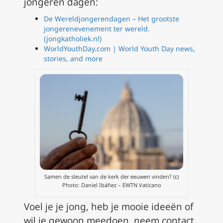
jongeren dagen:
De Wereldjongerendagen – Het grootste
jongerenevenement ter wereld.
(jongkatholiek.nl)
WorldYouthDay.com | World Youth Day news,
stories, and more
Samen de sleutel van de kerk der eeuwen vinden? (c)
Photo: Daniel Ibáñez – EWTN Vaticano
Voel je je jong, heb je mooie ideeën of
wil je gewoon meedoen, neem contact