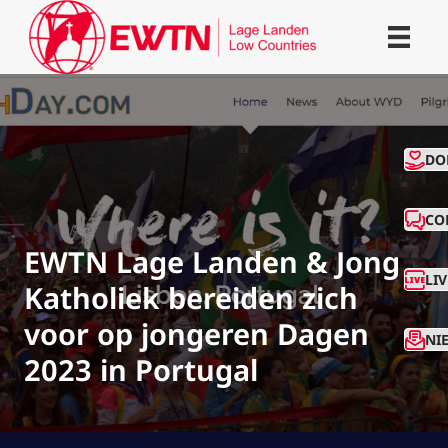
CO
DO
CO
EWTN Lage Landen & Jong
LI
Katholiek bereiden zich
voor op jongeren Dagen
NI
2023 in Portugal