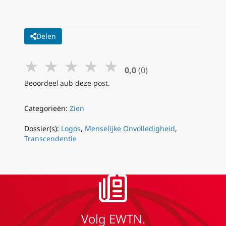
Delen
★
★
★
★
★
0,0
(0)
Beoordeel aub deze post.
Categorieën:
Zien
Dossier(s):
Logos
,
Menselijke Onvolledigheid
,
Transcendentie
Volg EWTN.