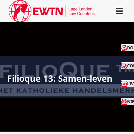
CO
DO
CO
Filioque 13: Samen-leven
LI
NI