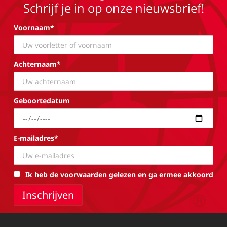
Schrijf je in op onze nieuwsbrief!
Voornaam*
Achternaam*
Geboortedatum
E-mailadres*
Ik heb de voorwaarden gelezen en ga ermee akkoord