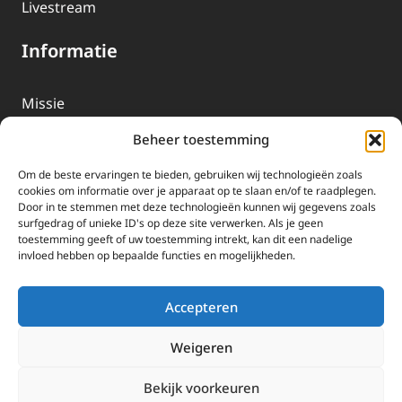
Livestream
Informatie
Missie
Over EWTN
Beheer toestemming
Geschiedenis
Om de beste ervaringen te bieden, gebruiken wij technologieën zoals
EWTN-Team
cookies om informatie over je apparaat op te slaan en/of te raadplegen.
Door in te stemmen met deze technologieën kunnen wij gegevens zoals
Organisatiegegevens
surfgedrag of unieke ID's op deze site verwerken. Als je geen
toestemming geeft of uw toestemming intrekt, kan dit een nadelige
invloed hebben op bepaalde functies en mogelijkheden.
Doneren
EWTN wordt uitsluitend gefinancierd door uw donaties.
Accepteren
Wij ontvangen bewust geen advertentie-inkomsten of
kerkelijke financiele ondersteuning.
Weigeren
Doneren
Bekijk voorkeuren