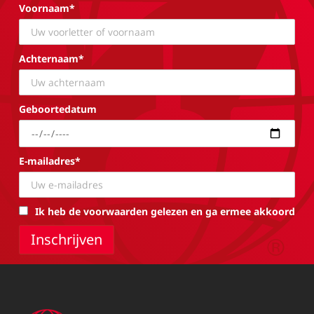
Voornaam*
Achternaam*
Geboortedatum
E-mailadres*
Ik heb de voorwaarden gelezen en ga ermee akkoord