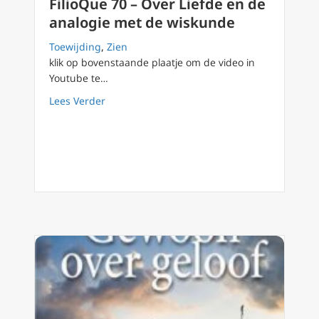
FilioQue 70 – Over Liefde en de
analogie met de wiskunde
Toewijding
,
Zien
klik op bovenstaande plaatje om de video in
Youtube te…
about FilioQue 70 – Over Liefde en de analo
Lees Verder