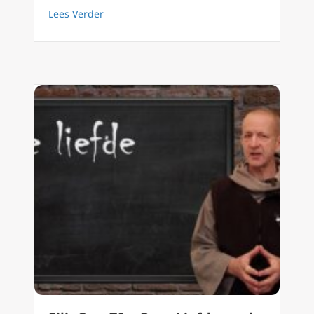
about Kardinaal Pell en het ‘Demos’-memo
Lees Verder