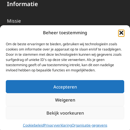
Informatie
Missie
Over EWTN
Beheer toestemming
Geschiedenis
Om de beste ervaringen te bieden, gebruiken wij technologieën zoals
EWTN-Team
cookies om informatie over je apparaat op te slaan en/of te raadplegen.
Door in te stemmen met deze technologieën kunnen wij gegevens zoals
Organisatiegegevens
surfgedrag of unieke ID's op deze site verwerken. Als je geen
toestemming geeft of uw toestemming intrekt, kan dit een nadelige
invloed hebben op bepaalde functies en mogelijkheden.
Doneren
EWTN wordt uitsluitend gefinancierd door uw donaties.
Accepteren
Wij ontvangen bewust geen advertentie-inkomsten of
kerkelijke financiele ondersteuning.
Weigeren
Doneren
Bekijk voorkeuren
2025 EWTN Lage Landen | Katholieke Media | © Stichting EWTN Lage
Landen |
Cookies
|
Privacyverklaring
Cookiebeleid
Privacyverklaring
Organisatie-gegevens