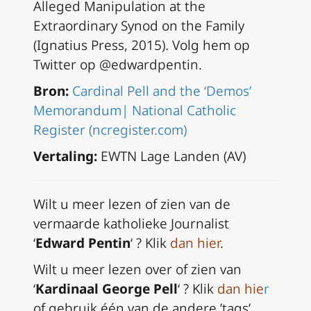
Alleged Manipulation at the
Extraordinary Synod on the Family
(Ignatius Press, 2015). Volg hem op
Twitter op @edwardpentin.
Bron:
Cardinal Pell and the ‘Demos’
Memorandum| National Catholic
Register (ncregister.com)
Vertaling:
EWTN Lage Landen (AV)
Wilt u meer lezen of zien van de
vermaarde katholieke Journalist
‘
Edward Pentin
‘ ? Klik
dan hier
.
Wilt u meer lezen over of zien van
‘
Kardinaal George Pell
‘ ? Klik
dan hie
r
of gebruik één van de andere ’tags’