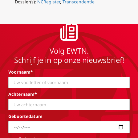
Dossier(s):
NCRegister
,
Transcendentie
Volg EWTN.
Schrijf je in op onze nieuwsbrief!
Voornaam*
Achternaam*
Geboortedatum