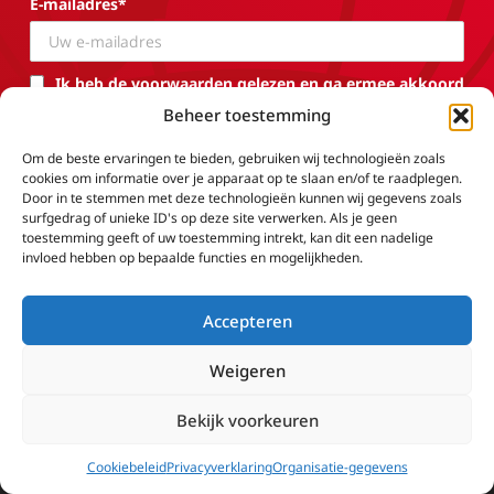
E-mailadres*
Ik heb de voorwaarden gelezen en ga ermee akkoord
Beheer toestemming
Om de beste ervaringen te bieden, gebruiken wij technologieën zoals
cookies om informatie over je apparaat op te slaan en/of te raadplegen.
Door in te stemmen met deze technologieën kunnen wij gegevens zoals
surfgedrag of unieke ID's op deze site verwerken. Als je geen
toestemming geeft of uw toestemming intrekt, kan dit een nadelige
invloed hebben op bepaalde functies en mogelijkheden.
Accepteren
Weigeren
Adres
EWTN.LC
Bekijk voorkeuren
Kerkstraat 95
Cookiebeleid
Privacyverklaring
Organisatie-gegevens
5061 EH Oisterwijk