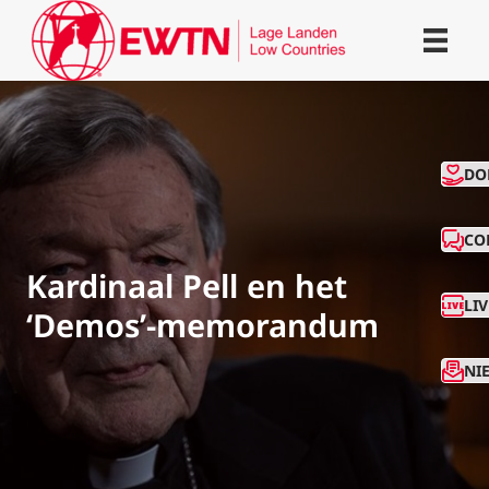
CO
DO
CO
Kardinaal Pell en het
LI
‘Demos’-memorandum
NI