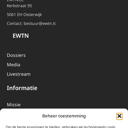
Kerkstraat 95
5061 EH Oisterwijk
Contact:
bestuur@ewtn.lc
EWTN
Dossiers
Media
Livestream
Informatie
Missie
Over EWTN
Beheer toestemming
Geschiedenis
Om de beste ervaringen te bieden, gebruiken wij technologieën zoals