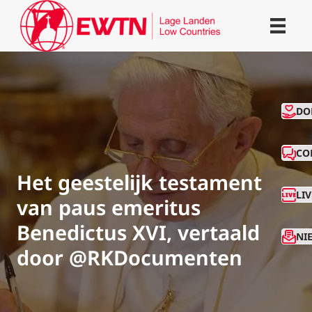
CO
DO
CO
Het geestelijk testament
LI
van paus emeritus
Benedictus XVI, vertaald
NI
door @RKDocumenten