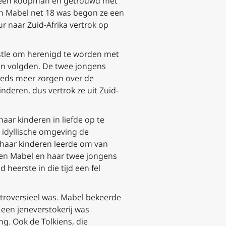
 was een koopman en getrouwd met
en Mabel net 18 was begon ze een
ur naar Zuid-Afrika vertrok op
tle
om herenigd te worden met
ren volgden. De twee jongens
teeds meer zorgen over de
nderen, dus vertrok ze uit Zuid-
aar kinderen in liefde op te
 idyllische omgeving de
e haar kinderen leerde om van
aden Mabel en haar twee jongens
 heerste in die tijd een fel
troversieel was. Mabel bekeerde
 een jeneverstokerij was
g. Ook de Tolkiens, die