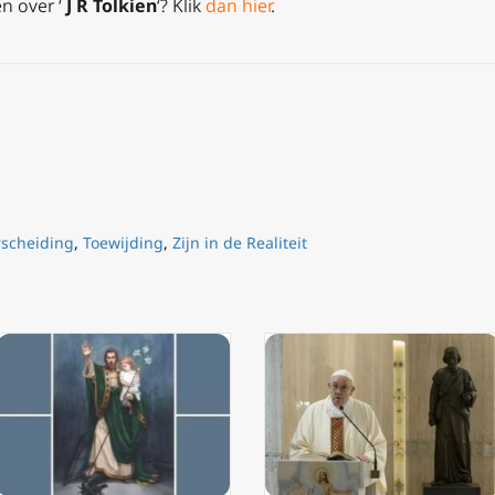
n over ‘
J R Tolkien
‘?
Klik
dan hier
.
scheiding
,
Toewijding
,
Zijn in de Realiteit