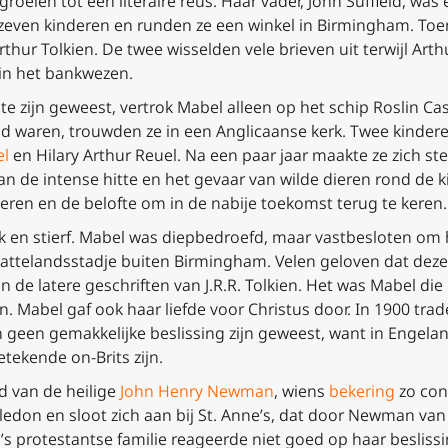
tgroeien tot een literaire reus. Haar vader, John Suffield,
zeven kinderen en runden ze een winkel in Birmingham. To
rthur Tolkien. De twee wisselden vele brieven uit terwijl Arth
 in het bankwezen.
te zijn geweest, vertrok Mabel alleen op het schip
Roslin Cas
gd waren, trouwden ze in een Anglicaanse kerk. Twee kinde
el
en Hilary Arthur Reuel. Na een paar jaar maakte ze zich s
an de intense hitte en het gevaar van wilde dieren rond de ki
eren en de belofte om in de nabije toekomst terug te keren.
k en stierf. Mabel was diepbedroefd, maar vastbesloten om h
lattelandsstadje buiten Birmingham. Velen geloven dat deze
n de latere geschriften van J.R.R. Tolkien. Het was Mabel di
en. Mabel gaf ook haar liefde voor Christus door. In 1900 tr
n geen gemakkelijke beslissing zijn geweest, want in Engeland
etekende on-Brits zijn.
d van de heilige
John Henry Newman
, wiens
bekering
zo con
edon en sloot zich aan bij St. Anne’s, dat door Newman van
s protestantse familie reageerde niet goed op haar beslissin