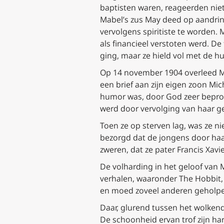
baptisten waren, reageerden nie
Mabel’s zus May deed op aandrin
vervolgens spiritiste te worden. 
als financieel verstoten werd. De
ging, maar ze hield vol met de hu
Op 14 november 1904 overleed Mabe
een brief aan zijn eigen zoon Mi
humor was, door God zeer beproefd
werd door vervolging van haar ge
Toen ze op sterven lag, was ze n
bezorgd dat de jongens door haa
zweren, dat ze pater Francis Xav
De volharding in het geloof van 
verhalen, waaronder
The Hobbit,
en moed zoveel anderen geholpen
Daar, glurend tussen het wolkend
De schoonheid ervan trof zijn har