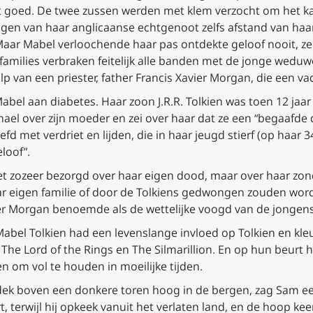
t goed. De twee zussen werden met klem verzocht om het kat
gen van haar anglicaanse echtgenoot zelfs afstand van haa
Maar Mabel verloochende haar pas ontdekte geloof nooit, zel
 families verbraken feitelijk alle banden met de jonge wedu
lp van een priester, father Francis Xavier Morgan, die een v
l aan diabetes. Haar zoon J.R.R. Tolkien was toen 12 jaar ou
chael over zijn moeder en zei over haar dat ze een “begaaf
 met verdriet en lijden, die in haar jeugd stierf (op haar 3
loof”.
iet zozeer bezorgd over haar eigen dood, maar over haar zon
r eigen familie of door de Tolkiens gedwongen zouden word
ier Morgan benoemde als de wettelijke voogd van de jongens
Mabel Tolkien had een levenslange invloed op Tolkien en kle
 The Lord of the Rings
en
The Silmarillion
. En op hun beurt 
 om vol te houden in moeilijke tijden.
ek boven een donkere toren hoog in de bergen, zag Sam een 
t, terwijl hij opkeek vanuit het verlaten land, en de hoop ke