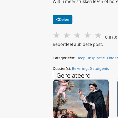
Wilt u meer stukken lezen of hore
Delen
★
★
★
★
★
0,0
(0)
Beoordeel aub deze post.
Categorieën:
Hoop
,
Inspiratie
,
Onder
Dossier(s):
Bekering
,
Getuigenis
Gerelateerd