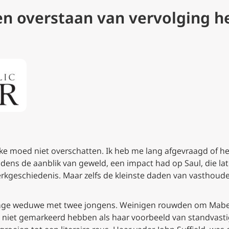
en overstaan van vervolging h
jke moed niet overschatten. Ik heb me lang afgevraagd of het 
ijdens de aanblik van geweld, een impact had op Saul, die l
kerkgeschiedenis. Maar zelfs de kleinste daden van vasthou
jonge weduwe met twee jongens. Weinigen rouwden om Mabel
l niet gemarkeerd hebben als haar voorbeeld van standvasti