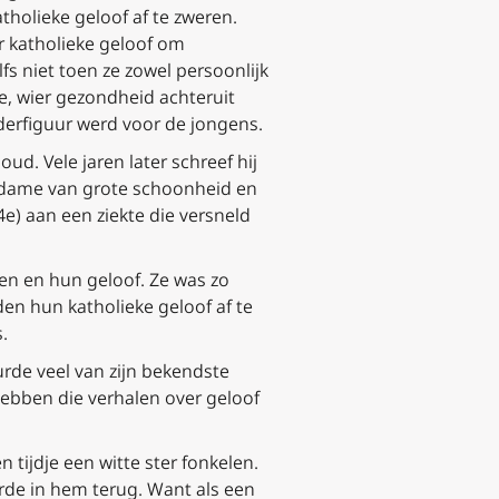
holieke geloof af te zweren.
r katholieke geloof om
fs niet toen ze zowel persoonlijk
we, wier gezondheid achteruit
aderfiguur werd voor de jongens.
d. Vele jaren later schreef hij
de dame van grote schoonheid en
4e) aan een ziekte die versneld
en en hun geloof. Ze was zo
en hun katholieke geloof af te
.
urde veel van zijn bekendste
hebben die verhalen over geloof
tijdje een witte ster fonkelen.
erde in hem terug. Want als een