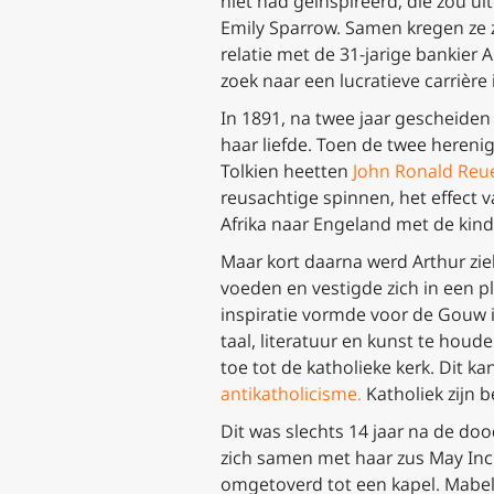
niet had geïnspireerd, die zou ui
Emily Sparrow. Samen kregen ze 
relatie met de 31-jarige bankier A
zoek naar een lucratieve carrière
In 1891, na twee jaar gescheiden 
haar liefde. Toen de twee hereni
Tolkien heetten
John Ronald Reu
reusachtige spinnen, het effect v
Afrika naar Engeland met de kind
Maar kort daarna werd Arthur zie
voeden en vestigde zich in een p
inspiratie vormde voor de Gouw i
taal, literatuur en kunst te houd
toe tot de katholieke kerk. Dit ka
antikatholicisme
.
Katholiek zijn b
Dit was slechts 14 jaar na de doo
zich samen met haar zus May Incl
omgetoverd tot een kapel. Mabel’