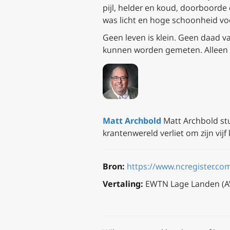
pijl, helder en koud, doorboorde
was licht en hoge schoonheid voor
Geen leven is klein. Geen daad v
kunnen worden gemeten. Alleen d
Matt Archbold
Matt Archbold stud
krantenwereld verliet om zijn vijf
Bron:
https://www.ncregister.com
Vertaling:
EWTN Lage Landen (A