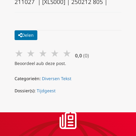
211027 | [XLS000] | 250212 805 |
Delen
★
★
★
★
★
0,0
(0)
Beoordeel aub deze post.
Categorieën:
Diversen Tekst
Dossier(s):
Tijdgeest