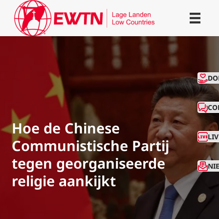
CO
DO
CO
Hoe de Chinese
LI
Communistische Partij
tegen georganiseerde
NI
religie aankijkt