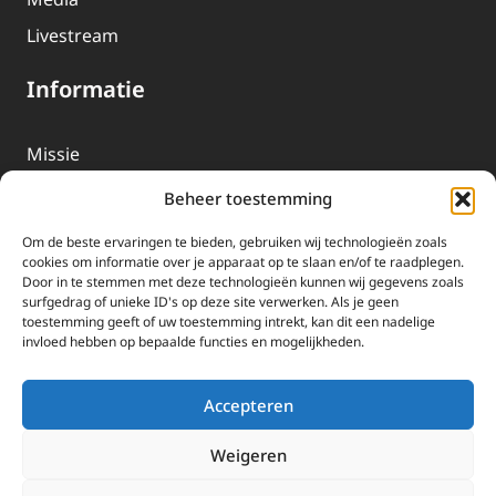
Livestream
Informatie
Missie
Over EWTN
Beheer toestemming
Geschiedenis
Om de beste ervaringen te bieden, gebruiken wij technologieën zoals
EWTN-Team
cookies om informatie over je apparaat op te slaan en/of te raadplegen.
Door in te stemmen met deze technologieën kunnen wij gegevens zoals
Organisatiegegevens
surfgedrag of unieke ID's op deze site verwerken. Als je geen
toestemming geeft of uw toestemming intrekt, kan dit een nadelige
invloed hebben op bepaalde functies en mogelijkheden.
Doneren
EWTN wordt uitsluitend gefinancierd door uw donaties.
Accepteren
Wij ontvangen bewust geen advertentie-inkomsten of
kerkelijke financiele ondersteuning.
Weigeren
Doneren