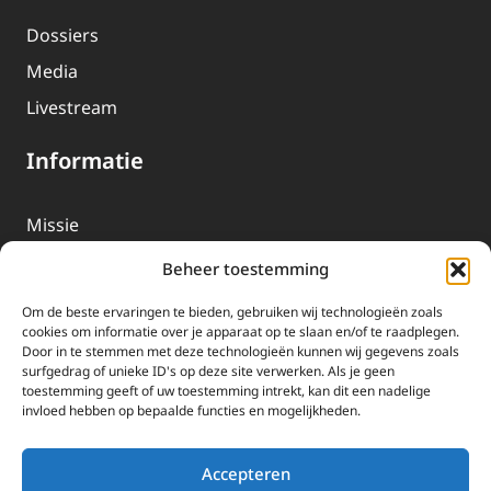
Dossiers
Media
Livestream
Informatie
Missie
Over EWTN
Beheer toestemming
Geschiedenis
Om de beste ervaringen te bieden, gebruiken wij technologieën zoals
EWTN-Team
cookies om informatie over je apparaat op te slaan en/of te raadplegen.
Door in te stemmen met deze technologieën kunnen wij gegevens zoals
Organisatiegegevens
surfgedrag of unieke ID's op deze site verwerken. Als je geen
toestemming geeft of uw toestemming intrekt, kan dit een nadelige
invloed hebben op bepaalde functies en mogelijkheden.
Doneren
EWTN wordt uitsluitend gefinancierd door uw donaties.
Accepteren
Wij ontvangen bewust geen advertentie-inkomsten of