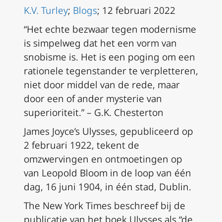
K.V. Turley
;
Blogs
; 12 februari 2022
“
Het echte bezwaar tegen modernisme
is simpelweg dat het een vorm van
snobisme is. Het is een poging om een
rationele tegenstander te verpletteren,
niet door middel van de rede, maar
door een of ander mysterie van
superioriteit.”
– G.K. Chesterton
James Joyce’s
Ulysses
, gepubliceerd op
2 februari 1922, tekent de
omzwervingen en ontmoetingen op
van Leopold Bloom in de loop van één
dag, 16 juni 1904, in één stad, Dublin.
The New York Times
beschreef bij de
publicatie van het boek
Ulysses
als “de