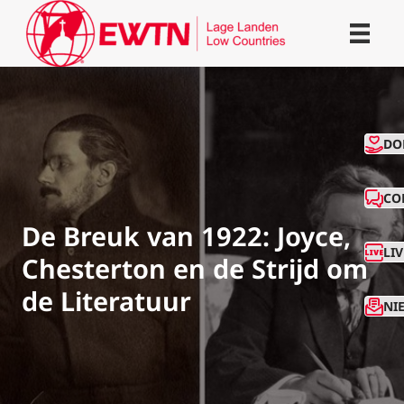
CO
DO
CO
De Breuk van 1922: Joyce,
LI
Chesterton en de Strijd om
de Literatuur
NI